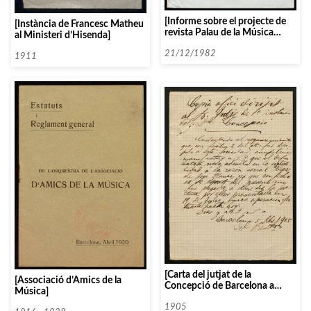
[Informe sobre el projecte de
[Instància de Francesc Matheu
revista Palau de la Música
al Ministeri d’Hisenda]
Catalana]
21/12/1982
1911
[Carta del jutjat de la
[Associació d’Amics de la
Concepció de Barcelona a
Música]
l’Orfeó Català]
1905