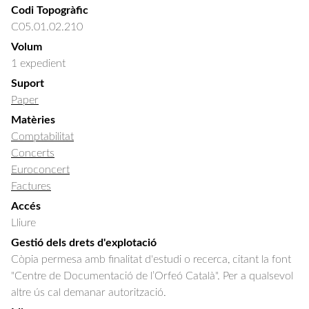
Codi Topogràfic
C05.01.02.210
Volum
1 expedient
Suport
Paper
Matèries
Comptabilitat
Concerts
Euroconcert
Factures
Accés
Lliure
Gestió dels drets d'explotació
Còpia permesa amb finalitat d'estudi o recerca, citant la font
"Centre de Documentació de l’Orfeó Català". Per a qualsevol
altre ús cal demanar autorització.