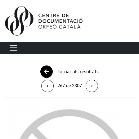
Vés al contingut
Navegació principal
Tornar als resultats
267 de 2307