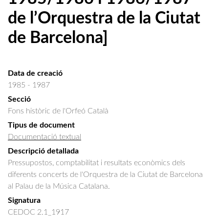
de l’Orquestra de la Ciutat
de Barcelona]
Data de creació
1985 - 1987
Secció
Fons històric de l'Orfeó Català
Tipus de document
Documentació textual
Descripció detallada
Pressupostos, comptabilitat i resultats econòmics dels 
diferents concerts de l'Orquestra de la Ciutat de Barcelona 
al Palau de la Música Catalana.
Signatura
CEDOC 2.1_1917