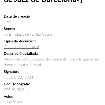
Data de creació
1985
Secció
Fons històric de l'Orfeó Català
Tipus de document
Documentació textual
Descripció detallada
Rebuts de les liquidacions dels diferents concerts que es van 
donar durant el festival.
Signatura
CEDOC 2.1_1934
Codi Topogràfic
C05.01.02.211
Volum
1 expedient