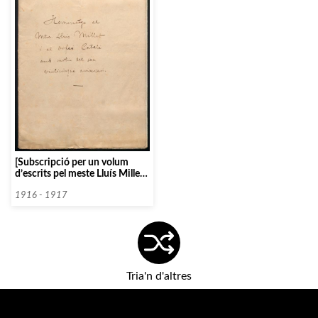
construcció del Palau de la
Música Catalana]
[Subscripció per un volum
d’escrits pel meste Lluís Millet i
Pagès amb motiu del 25è
aniversari de l’Orfeó Català]
1916 - 1917
Tria'n d'altres