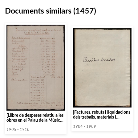
Documents similars (1457)
[Factures, rebuts i liquidacions
[Llibre de despeses relatiu a les
dels treballs, materials i
obres en el Palau de la Música
honoraris emprats pels
Catalana]
col·laboradors L. Hereter,
1904 - 1909
1905 - 1910
Comas i Fernandez, Antoni
Pàmies Saumell, Llevat