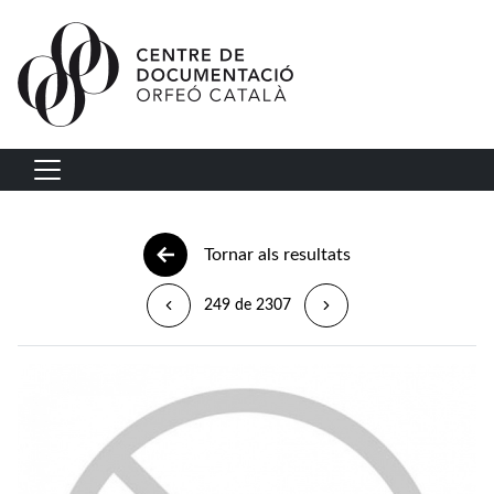
Vés al contingut
Navegació principal
Tornar als resultats
249 de 2307