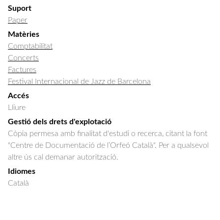
Suport
Paper
Matèries
Comptabilitat
Concerts
Factures
Festival Internacional de Jazz de Barcelona
Accés
Lliure
Gestió dels drets d'explotació
Còpia permesa amb finalitat d'estudi o recerca, citant la font
"Centre de Documentació de l’Orfeó Català". Per a qualsevol
altre ús cal demanar autorització.
Idiomes
Català