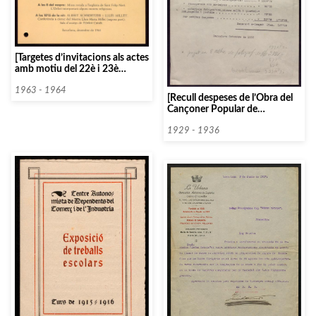
[Targetes d’invitacions als actes
amb motiu del 22è i 23è
aniversari de la mort del
Mestre Millet]
1963 - 1964
[Recull despeses de l’Obra del
Cançoner Popular de
Catalunya]
1929 - 1936