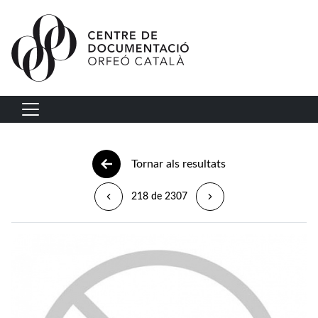
Vés al contingut
Navegació principal
Tornar als resultats
218 de 2307