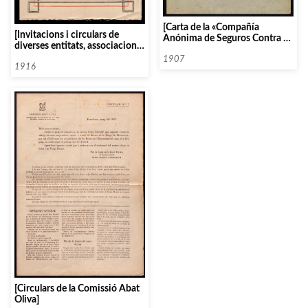
[Carta de la «Compañía
[Invitacions i circulars de
Anónima de Seguros Contra el
diverses entitats, associacions
Incendio» adreçada al
i organismes]
President de l’Orfeó Català]
1907
1916
[Circulars de la Comissió Abat
Oliva]