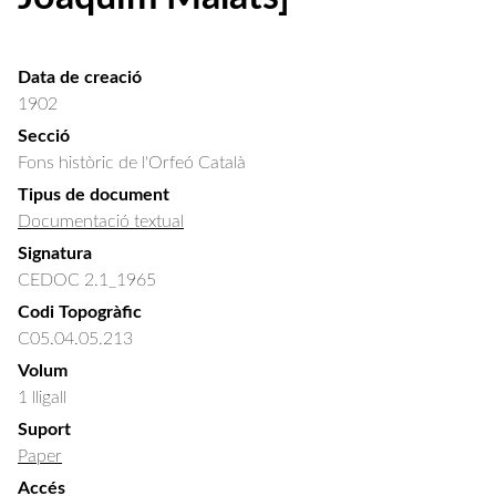
Data de creació
1902
Secció
Fons històric de l'Orfeó Català
Tipus de document
Documentació textual
Signatura
CEDOC 2.1_1965
Codi Topogràfic
C05.04.05.213
Volum
1 lligall
Suport
Paper
Accés