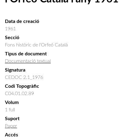
Data de creació
1961
Secció
Fons històric de l'Orfeó Català
Tipus de document
Documentació textual
Signatura
CEDOC 2.1_1976
Codi Topogràfic
C04.01.02.89
Volum
1 full
Suport
Paper
Accés