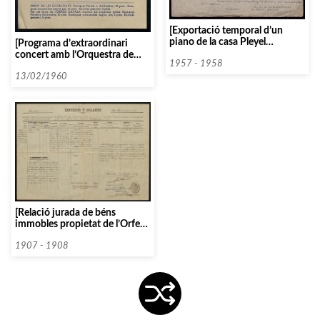
[Exportació temporal d’un
piano de la casa Pleyel
[Programa d’extraordinari
propietat de l’Orfeó Català]
concert amb l’Orquestra de
1957 - 1958
Cambra Lluís Millet]
13/02/1960
[Relació jurada de béns
immobles propietat de l’Orfeó
Català per satisfer la
contribució sobre edifiis i
1907 - 1908
solars]