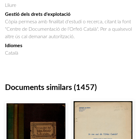
Lliure
Gestió dels drets d'explotació
Còpia permesa amb finalitat d'estudi o recerca, citant la font
"Centre de Documentació de l’Orfeó Català". Per a qualsevol
altre ús cal demanar autorització.
Idiomes
Català
Documents similars (1457)