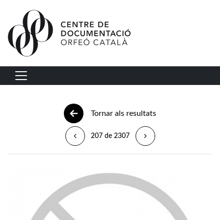
Vés al contingut
Navegació principal
Tornar als resultats
207 de 2307