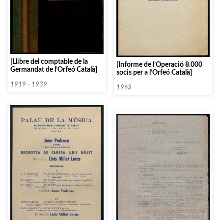
[Llibre del comptable de la
[Informe de l’Operació 8.000
Germandat de l’Orfeó Català]
socis per a l’Orfeó Català]
1919 - 1939
1963