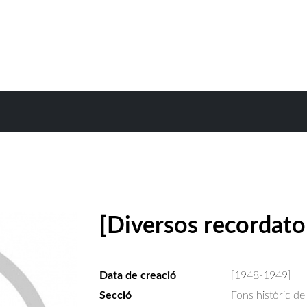
[Diversos recordator
Data de creació
[1948-1949]
Secció
Fons històric de