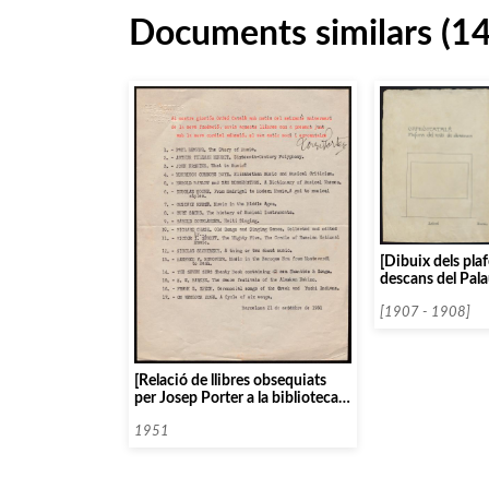
Documents similars (1
[Dibuix dels plaf
descans del Pala
[1907 - 1908]
[Relació de llibres obsequiats
per Josep Porter a la biblioteca
de l’Orfeó Català]
1951