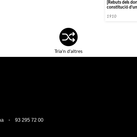
[Rebuts dels don
constitució d’un
per empreses de
1910
Tria'n d'altres
na
93 295 72 00