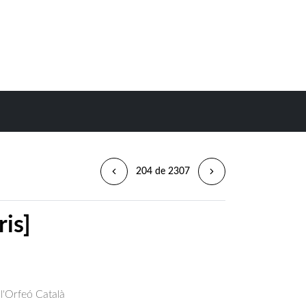
204 de 2307
is]
 l'Orfeó Català