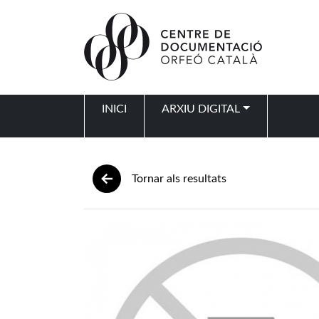
Vés al contingut
INICI
ARXIU DIGITAL
Navegació principal
Tornar als resultats