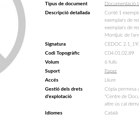
Tipus de document
Documentació t
Descripció detallada
Conté 1 exemplar
exemplars de rec
exemplars de rec
Montjuic de l'a
Signatura
CEDOC 2.1_19
Codi Topogràfic
C04.01.02.89
Volum
6 fulls
Suport
Paper
Accés
Lliure
Gestió dels drets
Còpia permesa am
d'explotació
"Centre de Docum
altre ús cal dem
Idiomes
Català