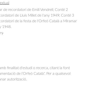
extual
 de recordatori de Emili Vendrell; Conté 2 
ordatori de Lluís Millet de l'any 1949; Conté 3 
ordatori de la festa de l'Orfeó Català a Miramar 
ny 1948.
79
b finalitat d'estudi o recerca, citant la font
entació de l’Orfeó Català". Per a qualsevol
anar autorització.