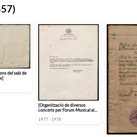
457)
ons del saló de
u]
[Organització de diversos
concerts per Fòrum Musical al
Palau de la Música]
1977 - 1978