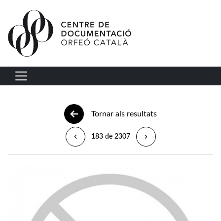
Vés al contingut
Navegació principal
Tornar als resultats
183 de 2307