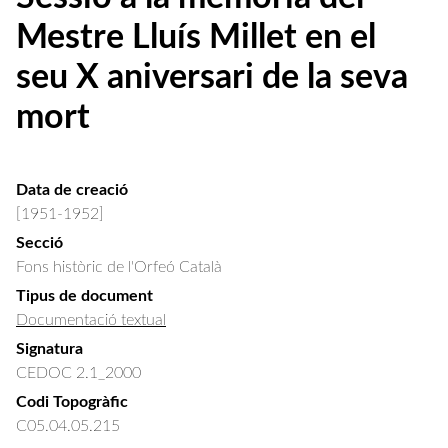
Mestre Lluís Millet en el
seu X aniversari de la seva
mort
Data de creació
[1951-1952]
Secció
Fons històric de l'Orfeó Català
Tipus de document
Documentació textual
Signatura
CEDOC 2.1_2000
Codi Topogràfic
C05.04.05.215