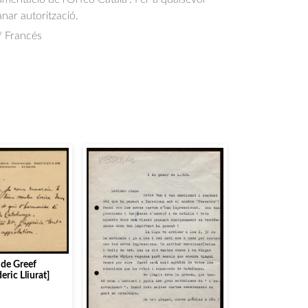
anar autorització.
/ Francés
 de Greef
eric Lliurat]