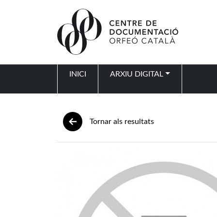
Vés al contingut
INICI
ARXIU DIGITAL
Navegació principal
Tornar als resultats