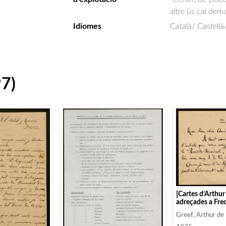
altre ús cal dem
Idiomes
Català/ Castellà
97)
[Cartes d’Arthur
adreçades a Fred
Greef, Arthur de