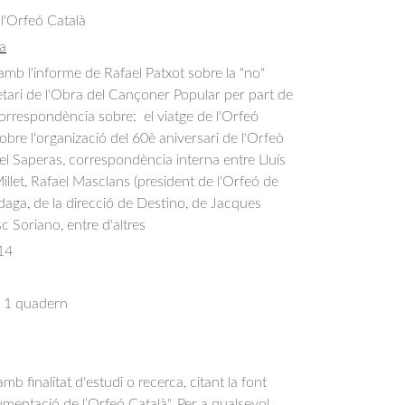
 l'Orfeó Català
a
b l'informe de Rafael Patxot sobre la "no" 
etari de l'Obra del Cançoner Popular per part de 
correspondència sobre:  el viatge de l'Orfeó 
sobre l'organizació del 60è aniversari de l'Orfeò 
el Saperas, correspondència interna entre Lluís 
 Millet, Rafael Masclans (president de l'Orfeó de 
rdaga, de la direcció de Destino, de Jacques 
c Soriano, entre d'altres
14
 1 quadern
b finalitat d'estudi o recerca, citant la font
entació de l’Orfeó Català". Per a qualsevol