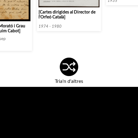
1935
[Cartes dirigides al Director de
l’Orfeó Català]
 Morató i Grau
1974 - 1980
uim Cabot]
osep
Tria'n d'altres