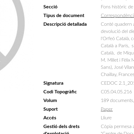
Secció
Fons històric de
Tipus de document
Correspondènci
Descripció detallada
Conté quadern am
devolució del di
l'Orfeó Català, 
Català a París,  
Català,  de Miqu
M. Millet i Fèlix
Sans), José Vila
Chaillay, Frances
Signatura
CEDOC 2.1_20
Codi Topogràfic
C05.04.05.216
Volum
189 documents,
Suport
Paper
Accés
Lliure
Gestió dels drets
Còpia permesa am
d'explotació
"Centre de Docum