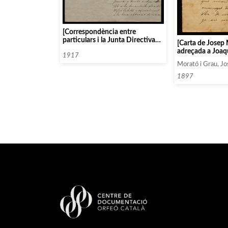
[Correspondència entre
particulars i la Junta Directiva
[Carta de Josep
de l’Orfeó Català, 1917]
adreçada a Joaq
1917
Morató i Grau, J
1897