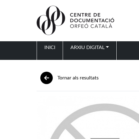
Vés al contingut
INICI
ARXIU DIGITAL
Navegació principal
Tornar als resultats