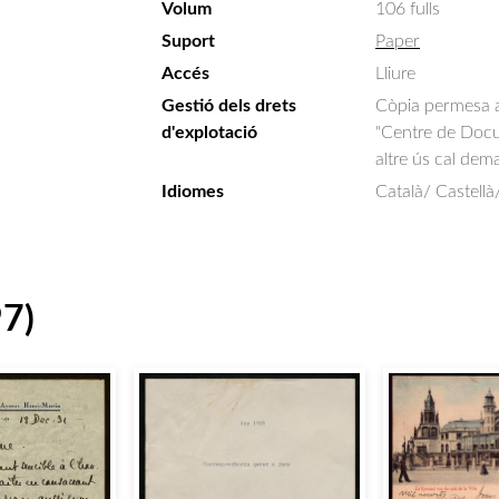
Volum
106 fulls
Suport
Paper
Accés
Lliure
Gestió dels drets
Còpia permesa am
d'explotació
"Centre de Docum
altre ús cal dem
Idiomes
Català/ Castellà
97)