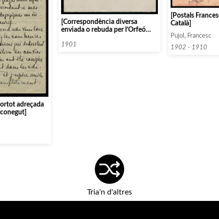
[Postals Frances
[Correspondència diversa
Català]
enviada o rebuda per l’Orfeó
Pujol, Francesc
Català]
1901
1902 - 1910
Cortot adreçada
sconegut]
Tria'n d'altres