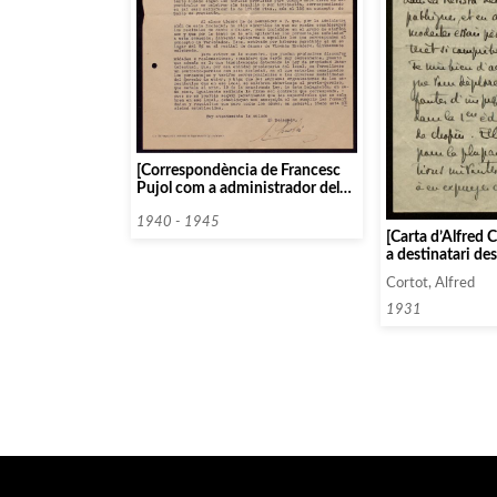
[Correspondència de Francesc
Pujol com a administrador del
Palau de la Música Catalana,
1940 – 1945]
1940 - 1945
[Carta d’Alfred 
a destinatari de
Cortot, Alfred
1931