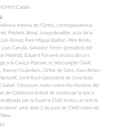
 l'Orfeó Català
a
dència interna de l'Orfeó, correspondència 
et, Frederic Amat, Josep Amatller, acta de la 
luís Bonet, Pare Miquel Batllori, Pere Borés, 
Lluís Carulla, Salvador Ferrer (president del 
de Madrid), Eduard Fonseré, inclou discurs 
e a la Cançó Popular, sr. Vescompte Güell, 
t, Ramon Guardans, Orfeó de Sans, Joan Anton 
Martorell, Jordi Roch (president de Joventuts 
i Sabat; S'inclouen notes sobre les missions del 
 de Catalunya (intent de continuar la tasca 
alitzada per la Guerra Civil); inclou un article 
arcelona" amb data 2 de juny de 1960 sobre els 
 Palau.
16