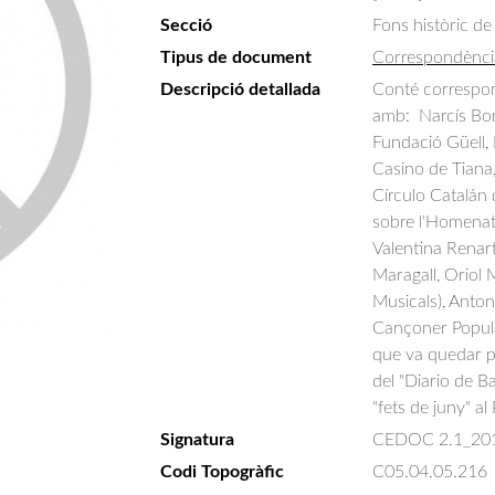
Secció
Fons històric de
Tipus de document
Correspondènci
Descripció detallada
Conté correspon
amb:  Narcís Bon
Fundació Güell, L
Casino de Tiana, 
Círculo Catalán 
sobre l'Homenatg
Valentina Renar
Maragall, Oriol 
Musicals), Anton
Cançoner Popular
que va quedar par
del "Diario de B
"fets de juny" al
Signatura
CEDOC 2.1_20
Codi Topogràfic
C05.04.05.216