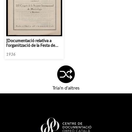
[Documentació relativa a
l’organització de la Festa de
danses popular al Poble
Espanyo durant «III Congrés de
1936
Musicologia»]
Tria'n d'altres