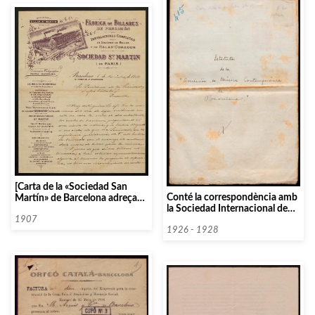
[Carta de la «Sociedad San
Conté la correspondència amb
Martín» de Barcelona adreçada
la Sociedad Internacional de
al president de l’Orfeó Català]
Música Contemporanea, els
1907
estatuts i reglaments, circulars,
1926 - 1928
anotacions manuscrites i les
actes.