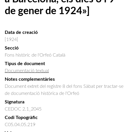
de gener de 1924»]
Data de creació
[1924]
Secció
Fons històric de l'Orfeó Català
Tipus de document
Documentació textual
Notes complementàries
Document extret del registre 8 del fons Sàbat per tractar-se
de documentació històrica de l'Orfeó
Signatura
CEDOC 2.1_2045
Codi Topogràfic
C05.04.05.219