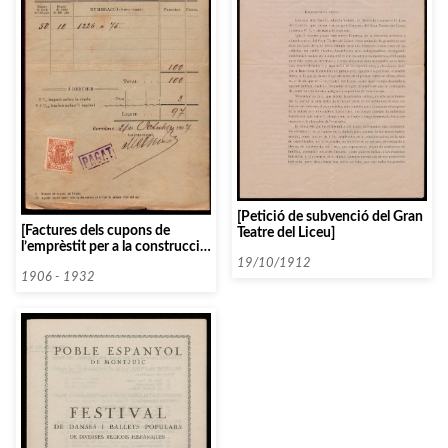
[Petició de subvenció del Gran
[Factures dels cupons de
Teatre del Liceu]
l’emprèstit per a la construcció
del Palau de la Música
19/10/1912
Catalana]
1906 - 1932