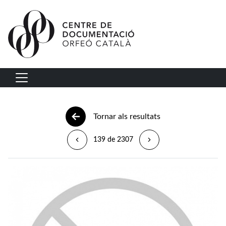
Vés al contingut
Navegació principal
Tornar als resultats
139 de 2307