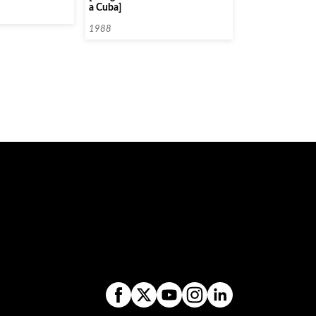
a Cuba]
1988