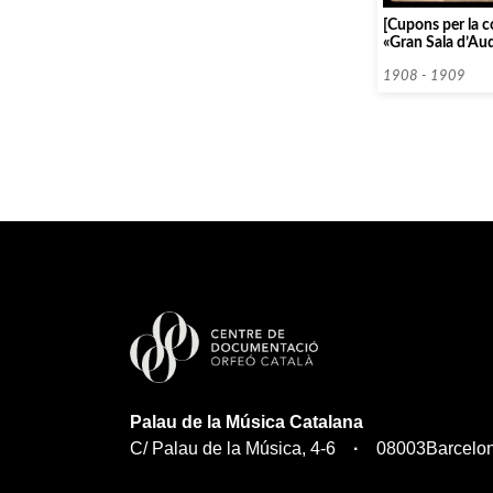
[Cupons per la c
«Gran Sala d’Aud
Hostatge Social»
1908 - 1909
Palau de la Música Catalana
C/ Palau de la Música, 4-6
08003
Barcelo