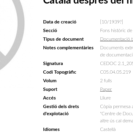
Català després del fi
Data de creació
[10/1939?]
Secció
Fons històric de
Tipus de document
Documentació t
Notes complementàries
Documents extret
de documentació
Signatura
CEDOC 2.1_20
Codi Topogràfic
C05.04.05.219
Volum
2 fulls
Suport
Paper
Accés
Lliure
Gestió dels drets
Còpia permesa am
d'explotació
"Centre de Docum
altre ús cal dem
Idiomes
Castellà