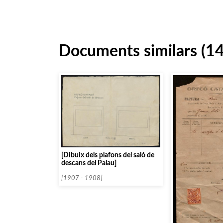
Documents similars (1
[Dibuix dels plafons del saló de
descans del Palau]
[1907 - 1908]