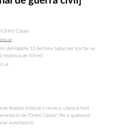
nal de guerra civil]
 l'Orfeó Català
extual
s del registre 12 del fons Sàbat per tractar-se
 històrica de l'Orfeó
51.4
b finalitat d'estudi o recerca, citant la font
entació de l’Orfeó Català". Per a qualsevol
anar autorització.