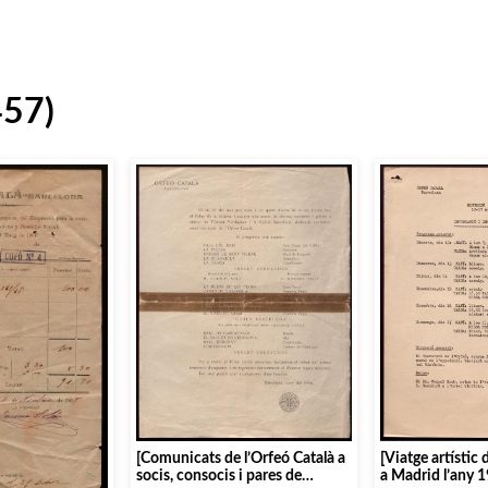
457)
[Comunicats de l’Orfeó Català a
[Viatge artístic 
socis, consocis i pares de
a Madrid l’any 