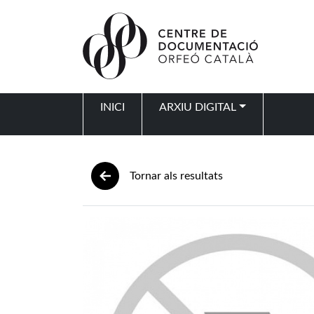
Vés al contingut
INICI
ARXIU DIGITAL
Navegació principal
Tornar als resultats