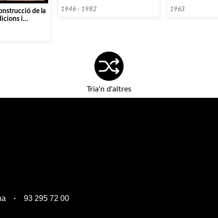
cantaires]
1946 - 1982
1963
onstrucció de la
icions i
]
Tria'n d'altres
na
93 295 72 00