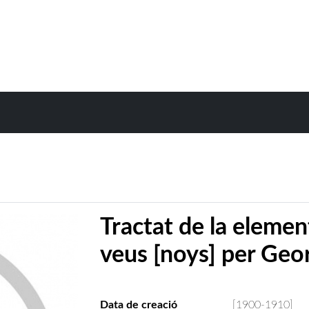
Tractat de la elemen
veus [noys] per Geo
Data de creació
[1900-1910]