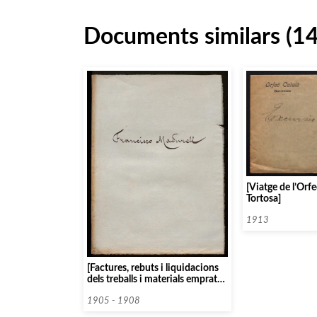
Documents similars (1
[Viatge de l’Orfe
Tortosa]
1913
[Factures, rebuts i liquidacions
dels treballs i materials emprats
pel col·laborador escultor
Francesc Madurell, per a la
1905 - 1908
construcció del Palau de la