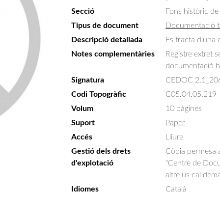
Secció
Fons històric de
Tipus de document
Documentació t
Descripció detallada
Es tracta d'una 
Notes complementàries
Registre extret 
documentació hi
Signatura
CEDOC 2.1_20
Codi Topogràfic
C05.04.05.219
Volum
10 pàgines
Suport
Paper
Accés
Lliure
Gestió dels drets
Còpia permesa am
d'explotació
"Centre de Docum
altre ús cal dem
Idiomes
Català