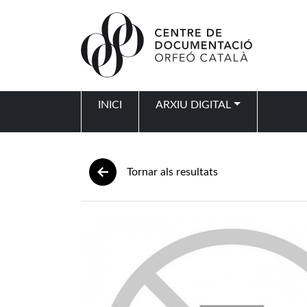
Vés al contingut
INICI
ARXIU DIGITAL
Navegació principal
Tornar als resultats