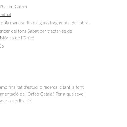
 l'Orfeó Català
extual
còpia manuscrita d'alguns fragments  de l'obra.
sencer del fons Sàbat per tractar-se de
stòrica de l'Orfeó
66
b finalitat d'estudi o recerca, citant la font
entació de l’Orfeó Català". Per a qualsevol
anar autorització.