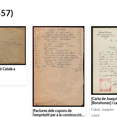
457)
ó Català a
[Carta de Joaqui
[Bonshones] i L
columnes de la s
Cabot, Joaquim
[Factures dels cupons de
del Palau de la 
l’emprèstit per a la construcció
1909