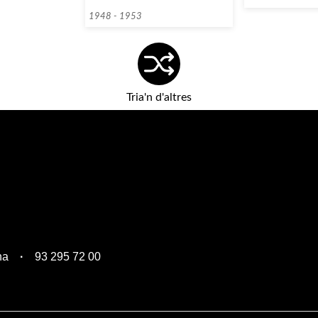
del Palau de la Música Catalana]
1948 - 1953
Tria'n d'altres
na
93 295 72 00