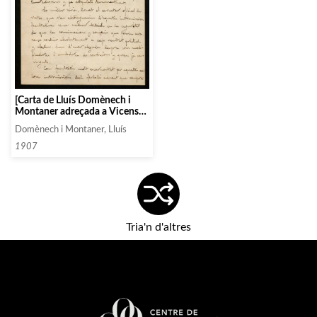
[Carta de Lluís Domènech i
Montaner adreçada a Vicens
Moragas sobre els
Domènech i Montaner, Lluís
contractistes de les obres del
Palau de la Música]
1907
Tria'n d'altres