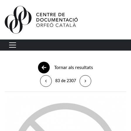
Vés al contingut
Navegació principal
Tornar als resultats
83 de 2307