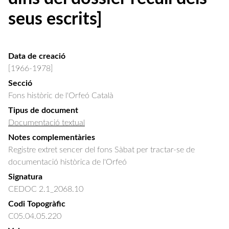
seus escrits]
Data de creació
[1966-1978]
Secció
Fons històric de l'Orfeó Català
Tipus de document
Documentació textual
Notes complementàries
Registre extret sencer del fons Sàbat per tractar-se de
documentació històrica de l'Orfeó
Signatura
CEDOC 2.1_2068.10
Codi Topogràfic
C05.04.05.220