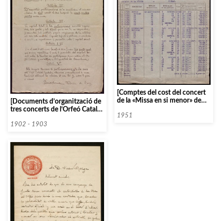
[Comptes del cost del concert
de la «Missa en si menor» de
[Documents d’organització de
Bach]
tres concerts de l’Orfeó Català,
1951
l’Orquestral Catalana i l’Schola
Cantorum de París, celebrats al
1902 - 1903
Teatre Novetats]