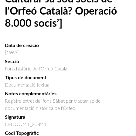
l’Orfeó Català? Operació
8.000 socis’]
Data de creació
[1963]
Secció
Fons històric de l'Orfeó Català
Tipus de document
Documentació textual
Notes complementàries
Registre extret del fons Sàbat per tractar-se de
documentació històrica de l'Orfeó.
Signatura
CEDOC 2.1_2082.1
Codi Topogràfic