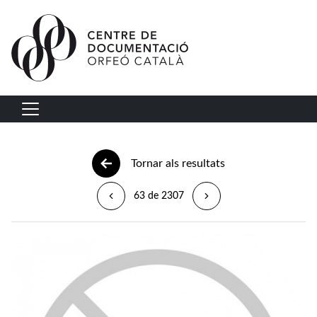
Vés al contingut
Navegació principal
Tornar als resultats
63 de 2307