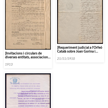
[Requeriment judicial a l’Orfeó
Català sobre Joan Gorina i
[Invitacions i circulars de
Font]
diverses entitats, associacions
21/11/1910
i organismes]
1913