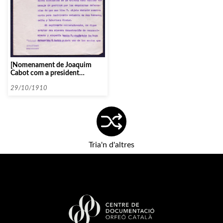
[Nomenament de Joaquim
Cabot com a president
honorari del Orfeón
Donostiarra]
29/10/1910
Tria'n d'altres