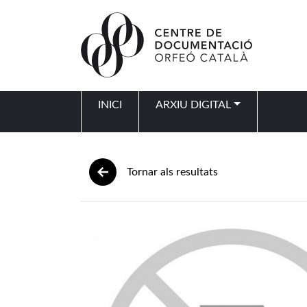
Vés al contingut
INICI
ARXIU DIGITAL
Navegació principal
Tornar als resultats