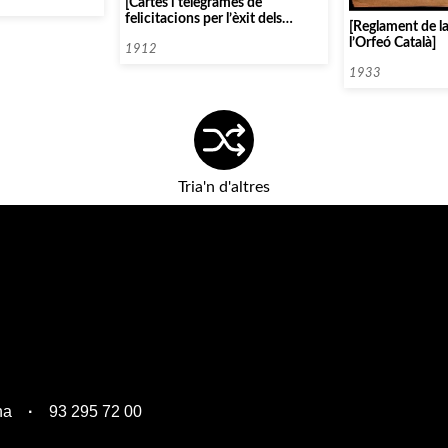
[Cartes i telegrames de
felicitacions per l’èxit dels
[Reglament de l
concerts del viatge artístic de
l’Orfeó Català]
l’Orfeó Català a Madrid i
1912
Saragossa]
1933
Tria'n d'altres
na
93 295 72 00