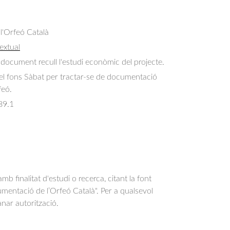
 l'Orfeó Català
extual
 document recull l'estudi econòmic del projecte.
del fons Sàbat per tractar-se de documentació
feó.
89.1
b finalitat d'estudi o recerca, citant la font
entació de l’Orfeó Català". Per a qualsevol
anar autorització.