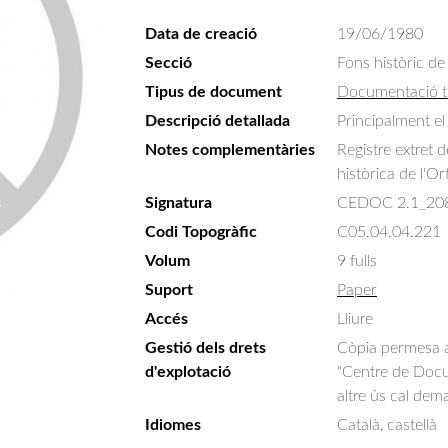
Data de creació
19/06/1980
Secció
Fons històric de
Tipus de document
Documentació t
Descripció detallada
Principalment el
Notes complementàries
Registre extret 
històrica de l'Or
Signatura
CEDOC 2.1_20
Codi Topogràfic
C05.04.04.221
Volum
9 fulls
Suport
Paper
Accés
Lliure
Gestió dels drets
Còpia permesa am
d'explotació
"Centre de Docum
altre ús cal dem
Idiomes
Català, castellà