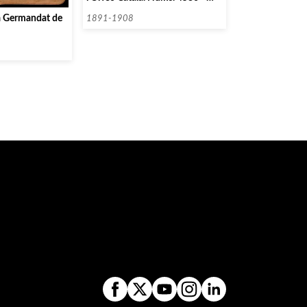
9112]
a Germandat de
1891-1908