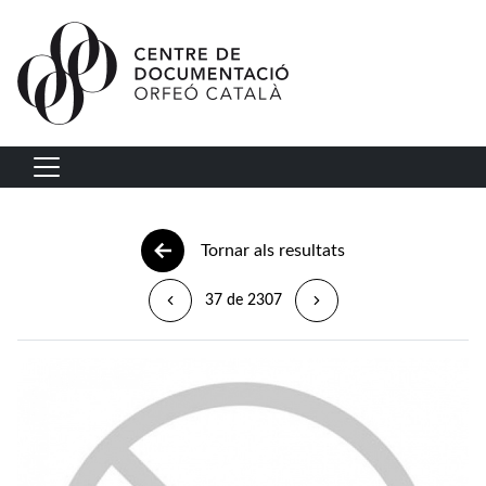
Vés al contingut
Navegació principal
Tornar als resultats
37 de 2307