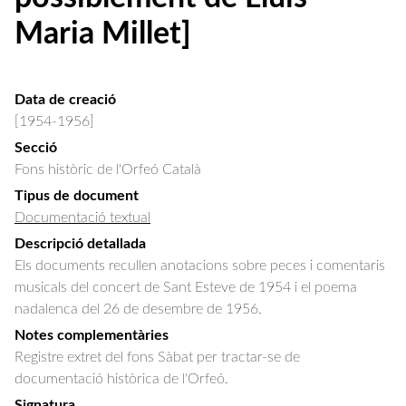
Maria Millet]
Data de creació
[1954-1956]
Secció
Fons històric de l'Orfeó Català
Tipus de document
Documentació textual
Descripció detallada
Els documents recullen anotacions sobre peces i comentaris 
musicals del concert de Sant Esteve de 1954 i el poema 
nadalenca del 26 de desembre de 1956.
Notes complementàries
Registre extret del fons Sàbat per tractar-se de
documentació històrica de l'Orfeó.
Signatura