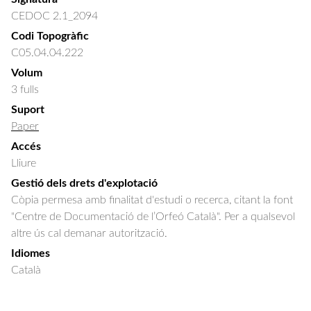
CEDOC 2.1_2094
Codi Topogràfic
C05.04.04.222
Volum
3 fulls
Suport
Paper
Accés
Lliure
Gestió dels drets d'explotació
Còpia permesa amb finalitat d'estudi o recerca, citant la font
"Centre de Documentació de l’Orfeó Català". Per a qualsevol
altre ús cal demanar autorització.
Idiomes
Català