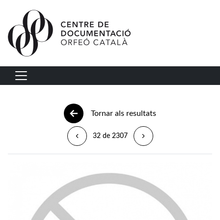
Vés al contingut
Navegació principal
Tornar als resultats
32 de 2307