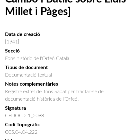
Millet i Pàges]
Data de creació
[1941]
Secció
Fons històric de l'Orfeó Català
Tipus de document
Documentació textual
Notes complementàries
Registre extret del fons Sàbat per tractar-se de
documentació històrica de l'Orfeó.
Signatura
CEDOC 2.1_2098
Codi Topogràfic
C05.04.04.222