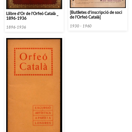
[Butlletes d’inscripció de soci
Llibre d’Or de l’Orfeó Català _
de l’Orfeó Català]
1896-1936
1930 - 1960
1896-1936