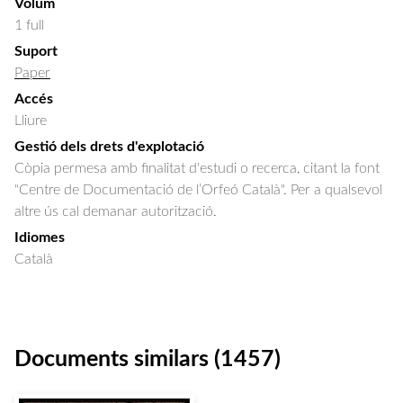
Volum
1 full
Suport
Paper
Accés
Lliure
Gestió dels drets d'explotació
Còpia permesa amb finalitat d'estudi o recerca, citant la font
"Centre de Documentació de l’Orfeó Català". Per a qualsevol
altre ús cal demanar autorització.
Idiomes
Català
Documents similars (1457)