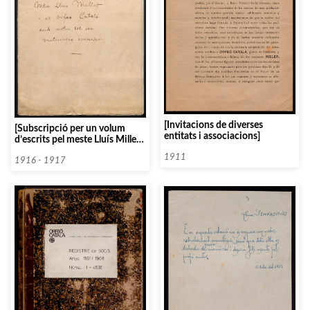
[Invitacions de diverses
[Subscripció per un volum
entitats i associacions]
d’escrits pel meste Lluís Millet i
Pagès amb motiu del 25è
1911
aniversari de l’Orfeó Català]
1916 - 1917