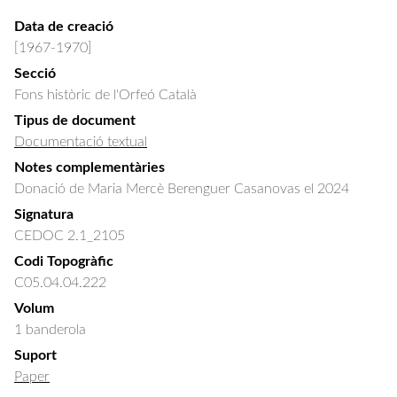
Data de creació
[1967-1970]
Secció
Fons històric de l'Orfeó Català
Tipus de document
Documentació textual
Notes complementàries
Donació de Maria Mercè Berenguer Casanovas el 2024
Signatura
CEDOC 2.1_2105
Codi Topogràfic
C05.04.04.222
Volum
1 banderola
Suport
Paper