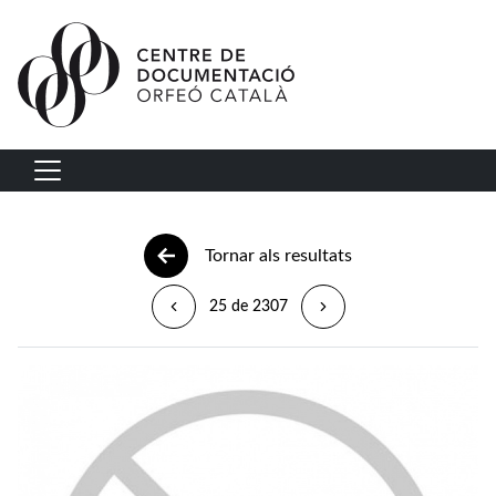
Vés al contingut
Navegació principal
Tornar als resultats
25 de 2307