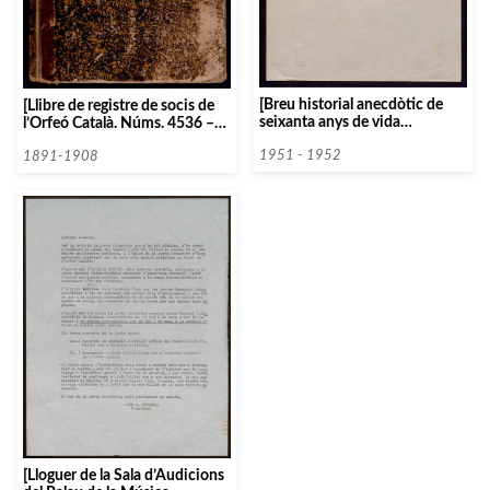
[Breu historial anecdòtic de
[Llibre de registre de socis de
seixanta anys de vida
l’Orfeó Català. Núms. 4536 –
orfeònica. Treballs presentats
9112]
al concurs literari amb motiu
1951 - 1952
1891-1908
del 60è aniversari de l’Orfeó
català]
[Lloguer de la Sala d’Audicions