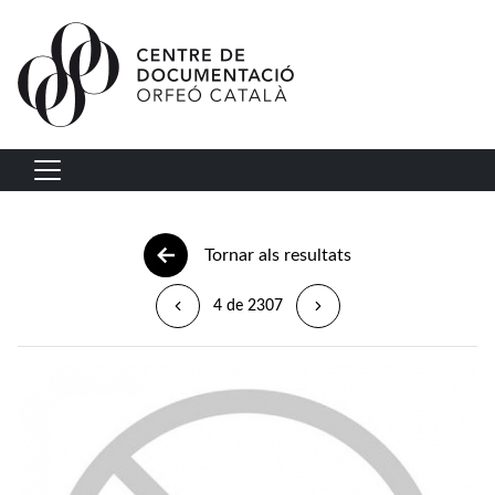
Vés al contingut
Navegació principal
Tornar als resultats
4 de 2307