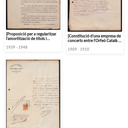
[Proposició per a regularitzar
[Constitució d’una empresa de
l’amortització de títols i
concerts entre l’Orfeó Català i
cupons de l’emprèstit de
els Mestres Beidler de Munich i
l’Orfeó Català]
1939 - 1948
André de Zurich]
1909 - 1910