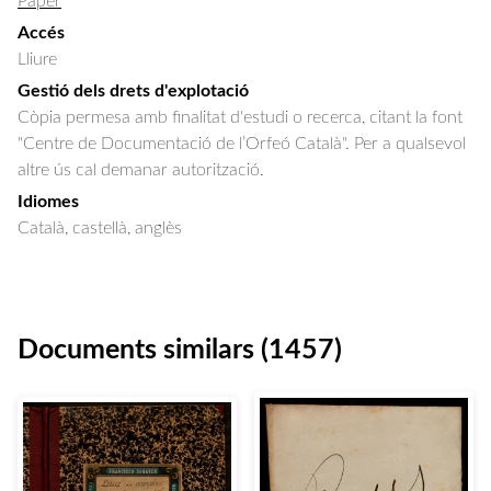
Paper
Accés
Lliure
Gestió dels drets d'explotació
Còpia permesa amb finalitat d'estudi o recerca, citant la font
"Centre de Documentació de l’Orfeó Català". Per a qualsevol
altre ús cal demanar autorització.
Idiomes
Català, castellà, anglès
Documents similars (1457)