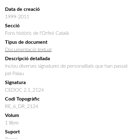
Data de creació
1999-2011
Secció
Fons històric de l'Orfeó Català
Tipus de document
Documentació textual
Descripció detallada
Inclou diverses signatures de personalitats que han passat 
pel Palau
Signatura
CEDOC 2.1_2124
Codi Topogràfic
RE_6_DR_2124
Volum
1 llibre
Suport