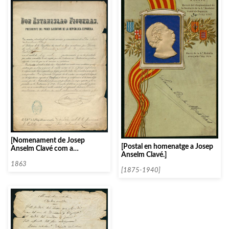
[Nomenament de Josep
[Postal en homenatge a Josep
Anselm Clavé com a
Anselm Clavé.]
governador civil de la província
de Castelló]
1863
[1875-1940]