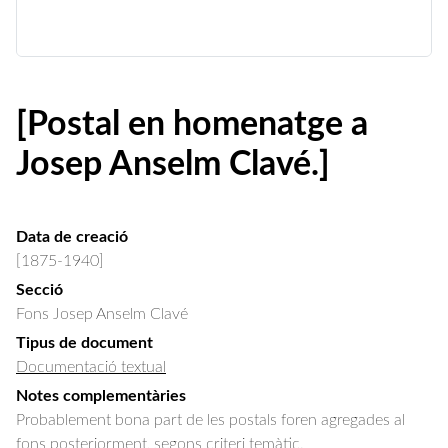
[Postal en homenatge a
Josep Anselm Clavé.]
Data de creació
[1875-1940]
Secció
Fons Josep Anselm Clavé
Tipus de document
Documentació textual
Notes complementàries
Probablement bona part de les postals foren agregades al
fons posteriorment, segons criteri temàtic.