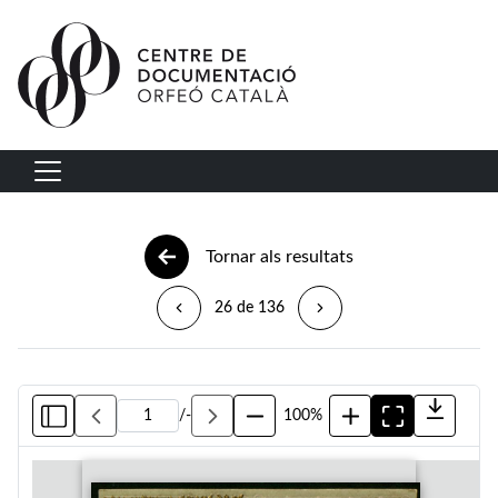
Vés al contingut
Navegació principal
Tornar als resultats
26 de 136
/
-
100%