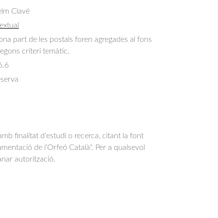
elm Clavé
extual
a part de les postals foren agregades al fons
egons criteri temàtic.
6.6
eserva
b finalitat d'estudi o recerca, citant la font
entació de l’Orfeó Català". Per a qualsevol
anar autorització.