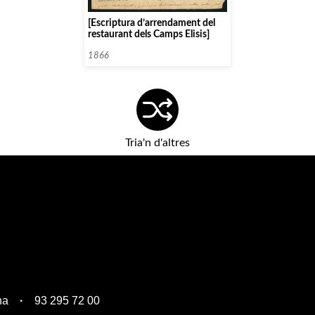
[Escriptura d’arrendament del
restaurant dels Camps Elisis]
1866
Tria'n d'altres
na
93 295 72 00