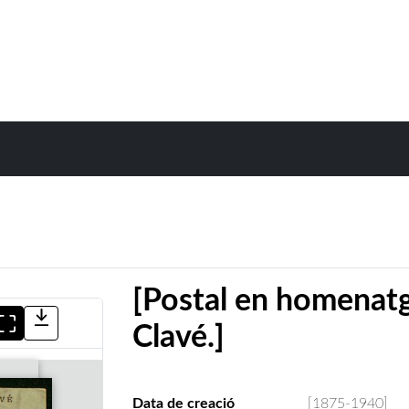
[Postal en homenat
Clavé.]
Data de creació
[1875-1940]