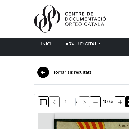
Vés al contingut
INICI
ARXIU DIGITAL
Navegació principal
Tornar als resultats
/
-
100%