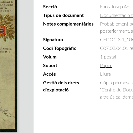
Secció
Fons Josep Ans
Tipus de document
Documentació t
Notes complementàries
Probablement bon
posteriorment, s
Signatura
CEDOC 3.1_10
Codi Topogràfic
C07.02.04.01 r
Volum
1 postal
Suport
Paper
Accés
Lliure
Gestió dels drets
Còpia permesa am
d'explotació
"Centre de Docum
altre ús cal dem