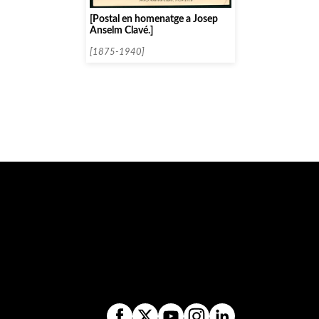
[Postal en homenatge a Josep
Anselm Clavé.]
[1875-1940]