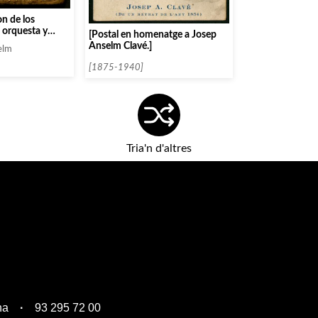
n de los
 orquesta y
[Postal en homenatge a Josep
on algunas
Anselm Clavé.]
elm
acerca el modo
 estension de las
[1875-1940]
o
Tria'n d'altres
na
93 295 72 00