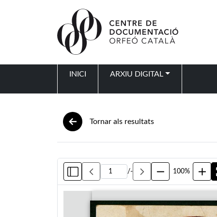
Vés al contingut
INICI
ARXIU DIGITAL
Navegació principal
Tornar als resultats
/
-
100%