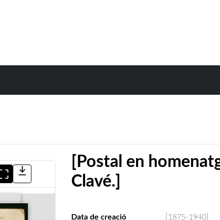
[Postal en homenat
Clavé.]
Data de creació
[1875-1940]