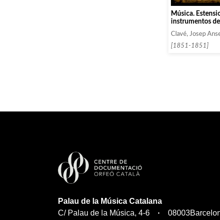
Música. Estensio
instrumentos de
banda militar, c
Clavé, Josep Ans
observaciones, 
de escribirlos, y
[1851-1851]
voces en el cant
Palau de la Música Catalana
C/ Palau de la Música, 4-6
08003
Barcelo