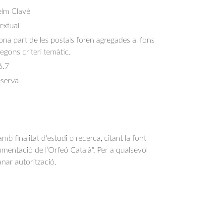
elm Clavé
extual
a part de les postals foren agregades al fons
egons criteri temàtic.
6.7
eserva
b finalitat d'estudi o recerca, citant la font
entació de l’Orfeó Català". Per a qualsevol
anar autorització.