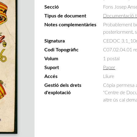
Secció
Fons Josep Ans
Tipus de document
Documentació t
Notes complementàries
Probablement bon
posteriorment, s
Signatura
CEDOC 3.1_10
Codi Topogràfic
C07.02.04.01 r
Volum
1 postal
Suport
Paper
Accés
Lliure
Gestió dels drets
Còpia permesa am
d'explotació
"Centre de Docum
altre ús cal dem