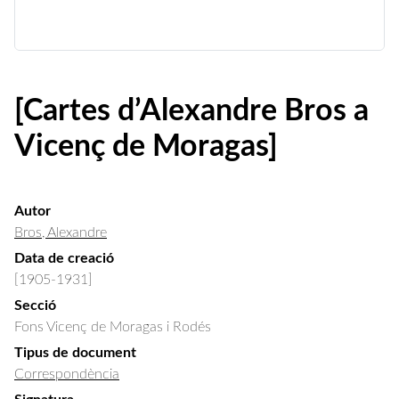
[Cartes d’Alexandre Bros a
Vicenç de Moragas]
Autor
Bros, Alexandre
Data de creació
[1905-1931]
Secció
Fons Vicenç de Moragas i Rodés
Tipus de document
Correspondència