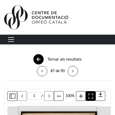
Vés al contingut
Navegació principal
Tornar als resultats
87 de 90
/
-
100%