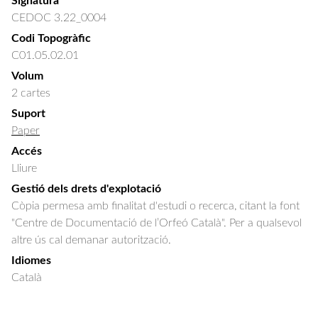
Signatura
CEDOC 3.22_0004
Codi Topogràfic
C01.05.02.01
Volum
2 cartes
Suport
Paper
Accés
Lliure
Gestió dels drets d'explotació
Còpia permesa amb finalitat d'estudi o recerca, citant la font
"Centre de Documentació de l’Orfeó Català". Per a qualsevol
altre ús cal demanar autorització.
Idiomes
Català