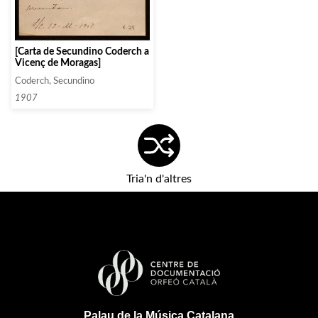
[Carta de Secundino Coderch a
Vicenç de Moragas]
Coderch, Secundino
1907
Tria'n d'altres
Palau de la Música Catalana