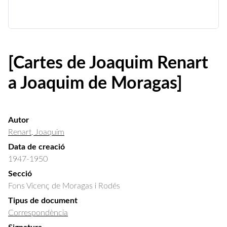
[Cartes de Joaquim Renart
a Joaquim de Moragas]
Autor
Renart, Joaquim
Data de creació
1947-1950
Secció
Fons Vicenç de Moragas i Rodés
Tipus de document
Correspondència