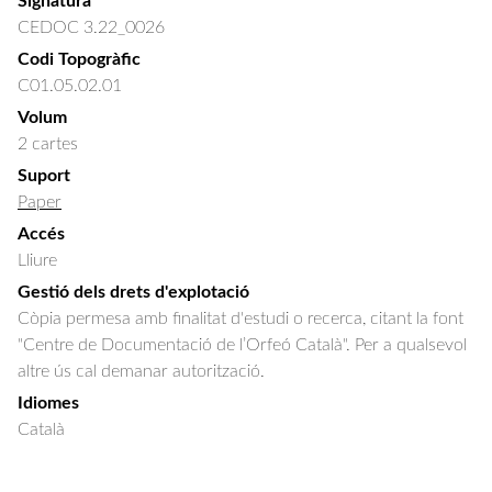
Signatura
CEDOC 3.22_0026
Codi Topogràfic
C01.05.02.01
Volum
2 cartes
Suport
Paper
Accés
Lliure
Gestió dels drets d'explotació
Còpia permesa amb finalitat d'estudi o recerca, citant la font
"Centre de Documentació de l’Orfeó Català". Per a qualsevol
altre ús cal demanar autorització.
Idiomes
Català