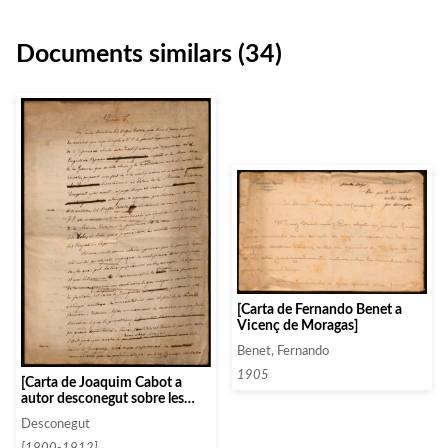
Documents similars (34)
[Carta de Fernando Benet a
Vicenç de Moragas]
Benet, Fernando
1905
[Carta de Joaquim Cabot a
autor desconegut sobre les
obres que afecten al Palau]
Desconegut
[1900-1912]