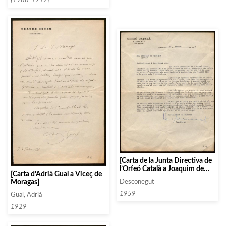
[Carta de la Junta Directiva de
l’Orfeó Català a Joaquim de
[Carta d’Adrià Gual a Viceç de
Moragas]
Moragas]
Desconegut
1959
Gual, Adrià
1929