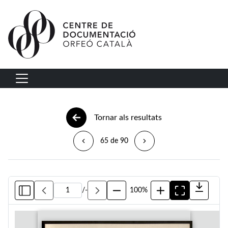
Vés al contingut
Navegació principal
Tornar als resultats
65 de 90
/
-
100%