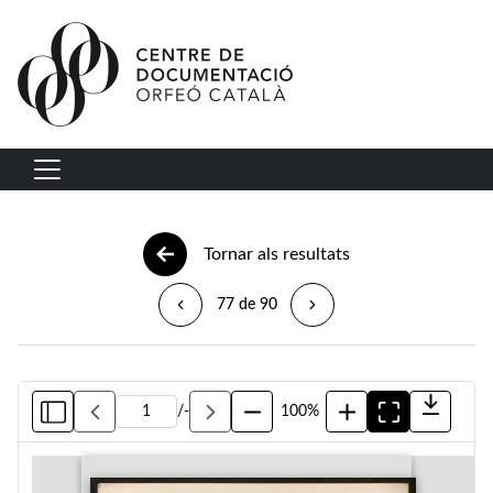
Vés al contingut
Navegació principal
Tornar als resultats
77 de 90
/
-
100%