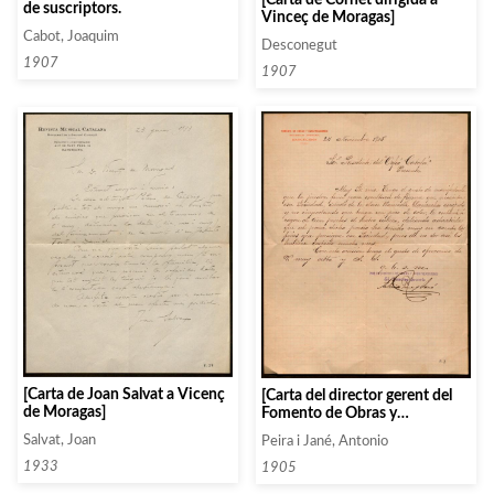
de suscriptors.
Vinceç de Moragas]
Cabot, Joaquim
Desconegut
1907
1907
[Carta de Joan Salvat a Vicenç
[Carta del director gerent del
de Moragas]
Fomento de Obras y
Construcciones» al president
Salvat, Joan
Peira i Jané, Antonio
de l’Orfeó Català]
1933
1905