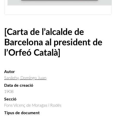
[Carta de l’alcalde de
Barcelona al president de
l’Orfeó Català]
Autor
Sanllehy, Domingo Juan
Data de creació
1908
Secció
Fons Vicenç de Moragas i Rodés
Tipus de document