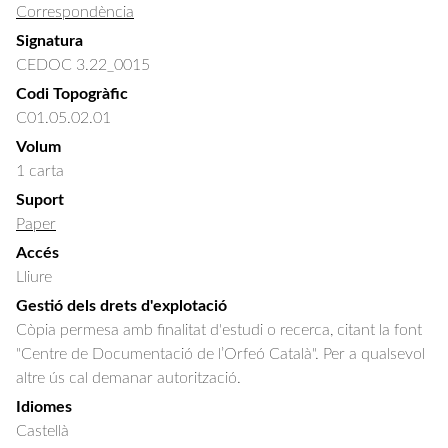
Correspondència
Signatura
CEDOC 3.22_0015
Codi Topogràfic
C01.05.02.01
Volum
1 carta
Suport
Paper
Accés
Lliure
Gestió dels drets d'explotació
Còpia permesa amb finalitat d'estudi o recerca, citant la font
"Centre de Documentació de l’Orfeó Català". Per a qualsevol
altre ús cal demanar autorització.
Idiomes
Castellà