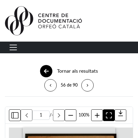
Vés al contingut
Navegació principal
Tornar als resultats
56 de 90
/
-
100%