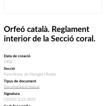
Orfeó català. Reglament
interior de la Secció coral.
Data de creació
1902
Secció
Fons Vicenç de Moragas i Rodés
Tipus de document
Documentació textual
Signatura
CEDOC 3.22_0035