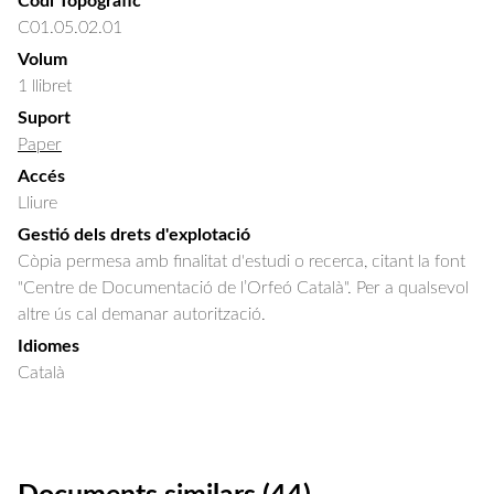
Codi Topogràfic
C01.05.02.01
Volum
1 llibret
Suport
Paper
Accés
Lliure
Gestió dels drets d'explotació
Còpia permesa amb finalitat d'estudi o recerca, citant la font
"Centre de Documentació de l’Orfeó Català". Per a qualsevol
altre ús cal demanar autorització.
Idiomes
Català