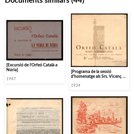
Documents similars (44)
[Excursió de l’Orfeó Català a
Núria]
[Programa de la sessió
d’homenatge als Srs. Vicenç de
1947
Moragas, Martí Estany i Tomàs
Millet]
1934