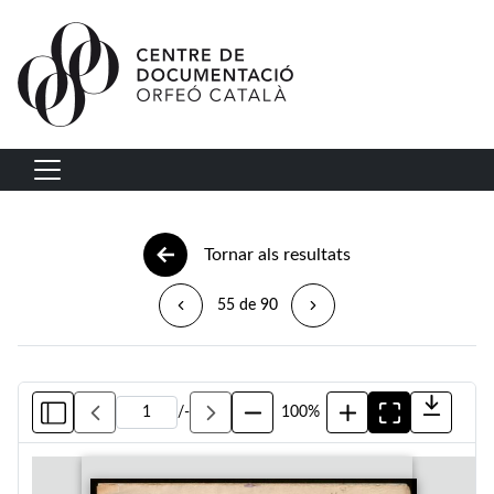
Vés al contingut
Navegació principal
Tornar als resultats
55 de 90
/
-
100%