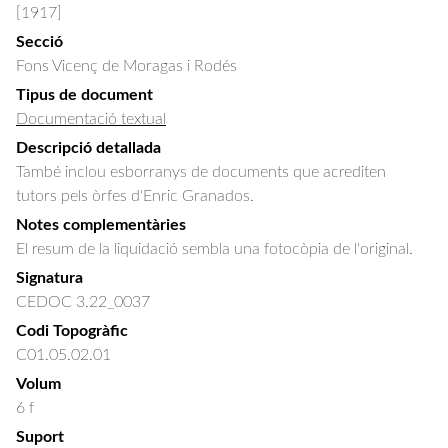
[1917]
Secció
Fons Vicenç de Moragas i Rodés
Tipus de document
Documentació textual
Descripció detallada
També inclou esborranys de documents que acrediten 
tutors pels òrfes d'Enric Granados.
Notes complementàries
El resum de la liquidació sembla una fotocòpia de l'original.
Signatura
CEDOC 3.22_0037
Codi Topogràfic
C01.05.02.01
Volum
6 f
Suport