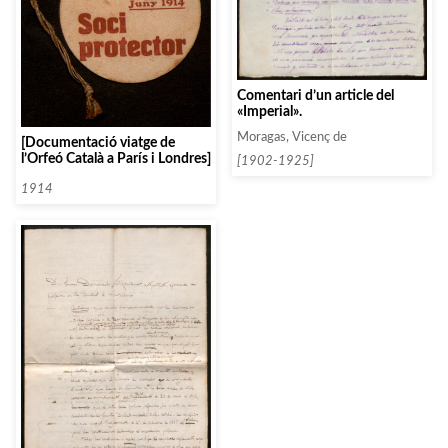
Comentari d’un article del
«Imperial».
Moragas, Vicenç de
[Documentació viatge de
l’Orfeó Català a París i Londres]
[1902-1925]
1914