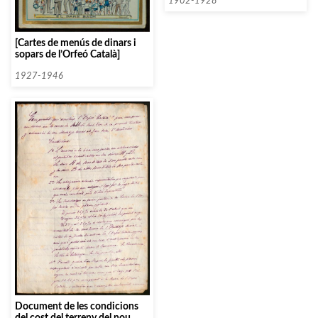
1902-1928
[Cartes de menús de dinars i
sopars de l’Orfeó Català]
1927-1946
Document de les condicions
del cost del terreny del nou