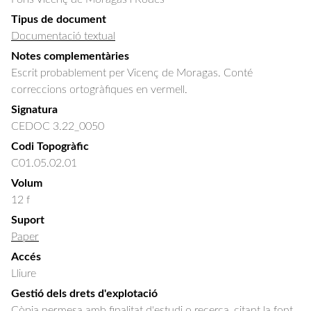
Tipus de document
Documentació textual
Notes complementàries
Escrit probablement per Vicenç de Moragas. Conté
correccions ortogràfiques en vermell.
Signatura
CEDOC 3.22_0050
Codi Topogràfic
C01.05.02.01
Volum
12 f
Suport
Paper
Accés
Lliure
Gestió dels drets d'explotació
Còpia permesa amb finalitat d'estudi o recerca, citant la font