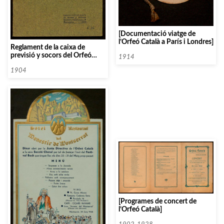
[Documentació viatge de
l’Orfeó Català a París i Londres]
Reglament de la caixa de
previsió y socors del Orfeó
1914
Català
1904
[Programes de concert de
l’Orfeó Català]