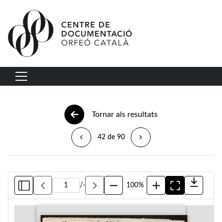
Vés al contingut
Navegació principal
Tornar als resultats
42 de 90
/
-
100%