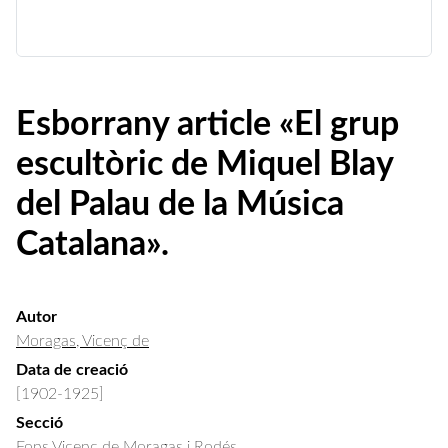
Esborrany article «El grup
escultòric de Miquel Blay
del Palau de la Música
Catalana».
Autor
Moragas, Vicenç de
Data de creació
[1902-1925]
Secció
Fons Vicenç de Moragas i Rodés