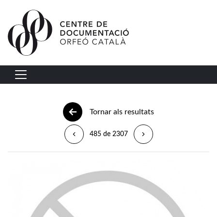
Vés al contingut
Navegació principal
Tornar als resultats
485 de 2307