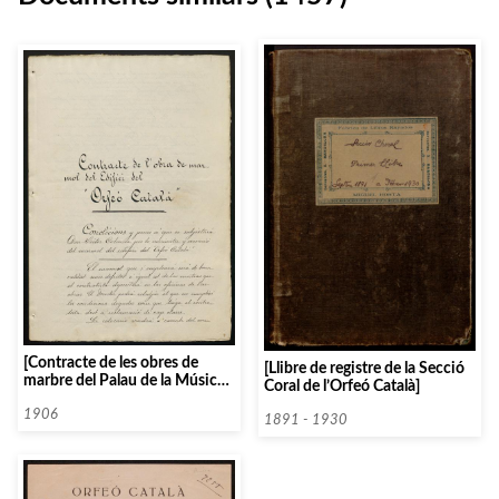
[Contracte de les obres de
[Llibre de registre de la Secció
marbre del Palau de la Música
Coral de l’Orfeó Català]
entre l’Orfeó Català i Víctor
Colomer]
1906
1891 - 1930