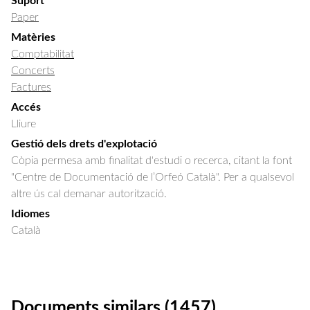
Suport
Paper
Matèries
Comptabilitat
Concerts
Factures
Accés
Lliure
Gestió dels drets d'explotació
Còpia permesa amb finalitat d'estudi o recerca, citant la font
"Centre de Documentació de l’Orfeó Català". Per a qualsevol
altre ús cal demanar autorització.
Idiomes
Català
Documents similars (1457)