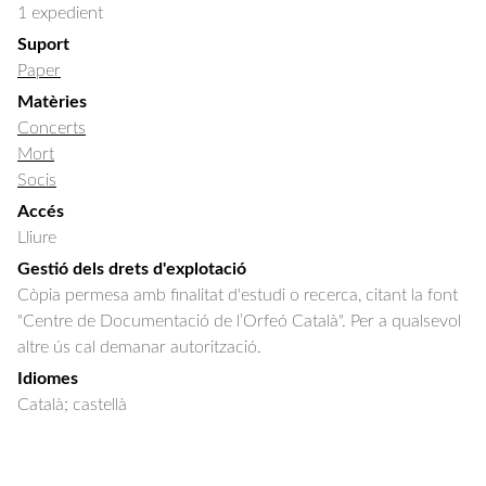
1 expedient
Suport
Paper
Matèries
Concerts
Mort
Socis
Accés
Lliure
Gestió dels drets d'explotació
Còpia permesa amb finalitat d'estudi o recerca, citant la font
"Centre de Documentació de l’Orfeó Català". Per a qualsevol
altre ús cal demanar autorització.
Idiomes
Català; castellà