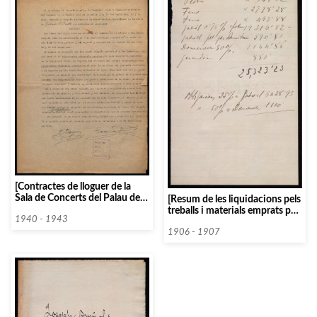
[Contractes de lloguer de la
Sala de Concerts del Palau de la
[Resum de les liquidacions pels
Música Catalana]
treballs i materials emprats per
1940 - 1943
a la construcció del Palau de la
Música Catalana]
1906 - 1907