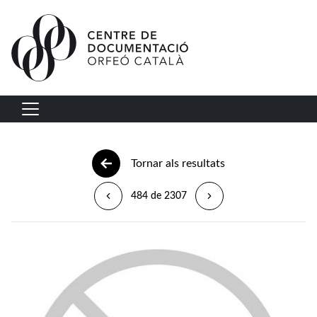
Vés al contingut
Navegació principal
Tornar als resultats
484 de 2307