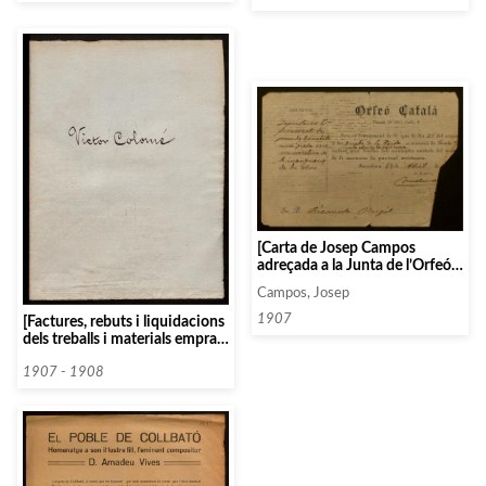
aniversari, el maig de 1917]
Catalana]
[Carta de Josep Campos
adreçada a la Junta de l’Orfeó
Català sobre les tasques de
Campos, Josep
pintura del Palau de la Música]
1907
[Factures, rebuts i liquidacions
dels treballs i materials emprats
pel col·laborador marbrista
Víctor Colomé, per a la
1907 - 1908
construcció del Palau de la
Música Catalana]