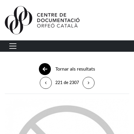
Vés al contingut
Navegació principal
Tornar als resultats
221 de 2307