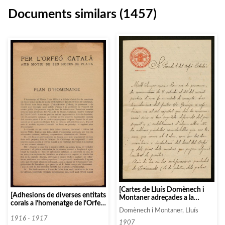
Documents similars (1457)
[Cartes de Lluís Domènech i
[Adhesions de diverses entitats
Montaner adreçades a la
corals a l’homenatge de l’Orfeó
presidència de l’Orfeó Català
Català i de Lluís Millet i Pagès
Domènech i Montaner, Lluís
sobre el seguiment de les obres
amb motiu del seu 25è
1916 - 1917
del Palau de la Música
1907