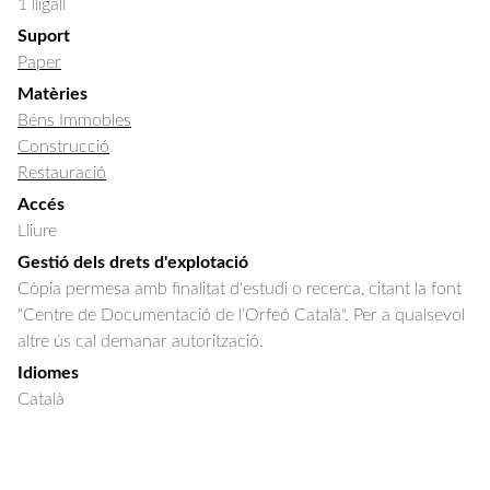
1 lligall
Suport
Paper
Matèries
Béns Immobles
Construcció
Restauració
Accés
Lliure
Gestió dels drets d'explotació
Còpia permesa amb finalitat d'estudi o recerca, citant la font
"Centre de Documentació de l’Orfeó Català". Per a qualsevol
altre ús cal demanar autorització.
Idiomes
Català