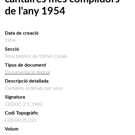
de l’any 1954
Data de creació
1954
Secció
Fons històric de l'Orfeó Català
Tipus de document
Documentació textual
Descripció detallada
Cantaires ordenats per veus
Signatura
CEDOC 2.1_1962
Codi Topogràfic
C05.04.05.213
Volum