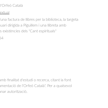
 l'Orfeó Català
extual
'una factura de llibres per la biblioteca, la targeta 
ari dirigida a Piguillem i una llibreta amb 
 existències dels "Cant espirituals"
64
b finalitat d'estudi o recerca, citant la font
entació de l’Orfeó Català". Per a qualsevol
anar autorització.