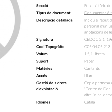
Secció
Fons històric de
Tipus de document
Documentació t
Descripció detallada
Inclou el rebut d
personal d'un usu
anotacions de les
Signatura
CEDOC 2.1_19
Codi Topogràfic
C05.04.05.213
Volum
1 f, 1 llibreta
Suport
Paper
Matèries
Cantants
Accés
Lliure
Gestió dels drets
Còpia permesa am
d'explotació
"Centre de Docum
altre ús cal dem
Idiomes
Català