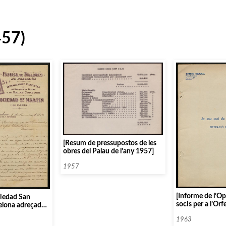
457)
[Resum de pressupostos de les
obres del Palau de l’any 1957]
1957
[Informe de l’O
ciedad San
socis per a l’Orf
elona adreçada
’Orfeó Català]
1963