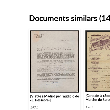
Documents similars (1
[Carta de la «So
[Viatge a Madrid per l’audició de
Martín» de Barc
«El Pessebre»]
al president de l
1907
1971