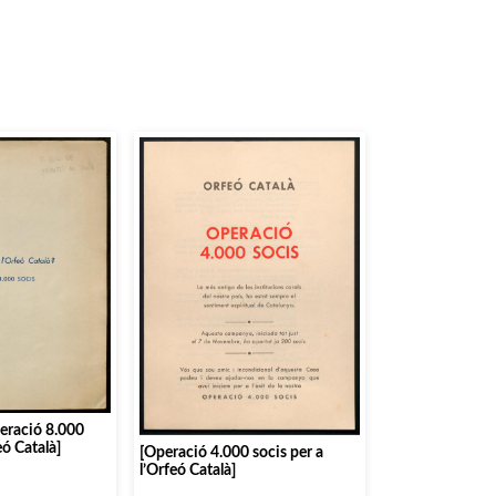
peració 8.000
eó Català]
[Operació 4.000 socis per a
l’Orfeó Català]