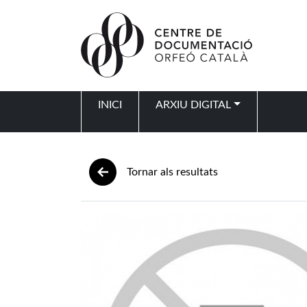
Vés al contingut
INICI
ARXIU DIGITAL
Navegació principal
Tornar als resultats