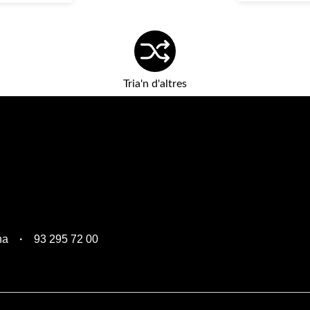
Tria'n d'altres
na
93 295 72 00