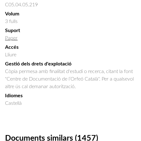
C05.04.05.219
Volum
3 fulls
Suport
Paper
Accés
Lliure
Gestió dels drets d'explotació
Còpia permesa amb finalitat d'estudi o recerca, citant la font
"Centre de Documentació de l’Orfeó Català". Per a qualsevol
altre ús cal demanar autorització.
Idiomes
Castellà
Documents similars (1457)