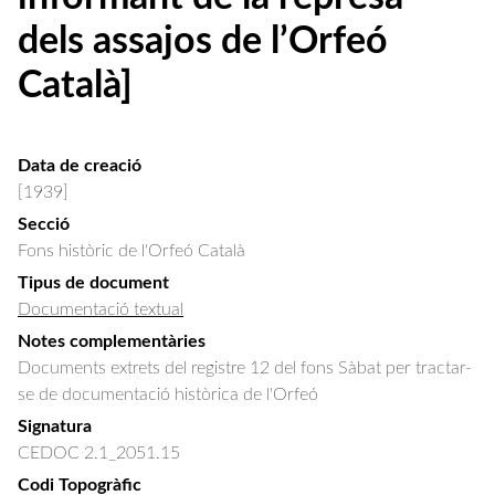
dels assajos de l’Orfeó
Català]
Data de creació
[1939]
Secció
Fons històric de l'Orfeó Català
Tipus de document
Documentació textual
Notes complementàries
Documents extrets del registre 12 del fons Sàbat per tractar-
se de documentació històrica de l'Orfeó
Signatura
CEDOC 2.1_2051.15
Codi Topogràfic