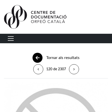
Vés al contingut
Navegació principal
Tornar als resultats
120 de 2307