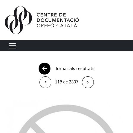
Vés al contingut
Navegació principal
Tornar als resultats
119 de 2307