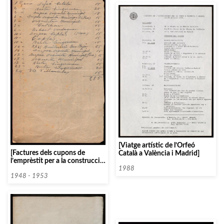
[Viatge artístic de l’Orfeó
[Factures dels cupons de
Català a València i Madrid]
l’emprèstit per a la construcció
del Palau de la Música
1988
Catalana]
1948 - 1953