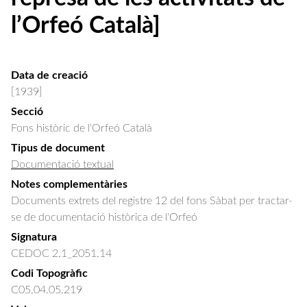
l’Orfeó Català]
Data de creació
[1939]
Secció
Fons històric de l'Orfeó Català
Tipus de document
Documentació textual
Notes complementàries
Documents extrets del registre 12 del fons Sàbat per tractar-
se de documentació històrica de l'Orfeó
Signatura
CEDOC 2.1_2051.14
Codi Topogràfic
C05.04.05.219