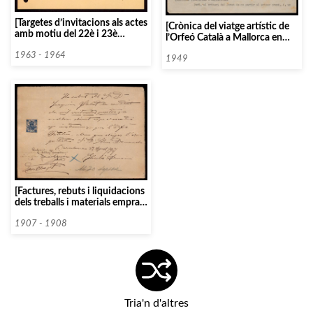
[Targetes d’invitacions als actes
[Crònica del viatge artístic de
amb motiu del 22è i 23è
l’Orfeó Català a Mallorca en
aniversari de la mort del
motiu del Concurs literari que
Mestre Millet]
1963 - 1964
s’hi va celebrar]
1949
[Factures, rebuts i liquidacions
dels treballs i materials emprats
pel col·laborador escultor
Eusebi Arnau Mascort, per a la
1907 - 1908
construcció del Palau de la
Música Catalana]
Tria'n d'altres