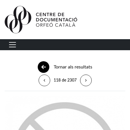
Vés al contingut
Navegació principal
Tornar als resultats
118 de 2307