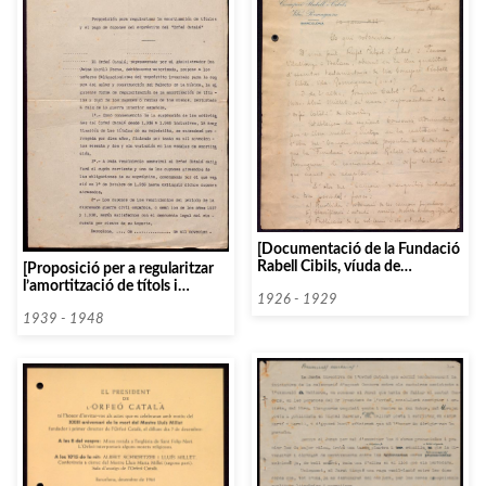
[Documentació de la Fundació
Rabell Cibils, víuda de
[Proposició per a regularitzar
Romaguera. Institució Patxot]
l’amortització de títols i
1926 - 1929
cupons de l’emprèstit de
l’Orfeó Català]
1939 - 1948