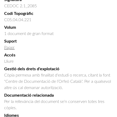
CEDOC 2.1_2085
Codi Topogràfic
C05.04.04.221
Volum
1 document de gran format
Suport
Paper
Accés
Lliure
Gestió dels drets d'explotació
Còpia permesa amb finalitat d'estudi o recerca, citant la font
"Centre de Documentació de l’Orfeó Català". Per a qualsevol
altre ús cal demanar autorització.
Documentació relacionada
Per la rellevància del document se'n conserven totes tres
còpies.
Idiomes