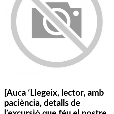
[Auca ‘Llegeix, lector, amb
paciència, detalls de
l’excursió que féu el nostre