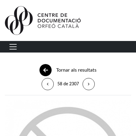
Vés al contingut
Navegació principal
Tornar als resultats
58 de 2307