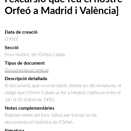
Orfeó a Madrid i València]
Data de creació
[1950]
Secció
Fons històric de l'Orfeó Català
Tipus de document
Documentació textual
Descripció detallada
El document, que no està datat, detalla en 48 miniatures, el 
viatge que l'Orfeó Català va fer a Madrid i València entre el 
18 i el 25 d'abril de 1950.
Notes complementàries
Registre extret del fons Sàbat per tractar-se de
documentació històrica de l'Orfeó.
Signatura