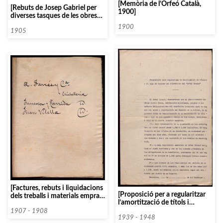
[Memòria de l’Orfeó Català,
[Rebuts de Josep Gabriel per
1900]
diverses tasques de les obres
de construcció del Palau de la
1900
Música]
1905
[Factures, rebuts i liquidacions
[Proposició per a regularitzar
dels treballs i materials emprats
l’amortització de títols i
pels col·laboradors vidrers
cupons de l’emprèstit de
Juncosa i Tarrida, Joan Vilella i
1907 - 1908
l’Orfeó Català]
1939 - 1948
Artur Ferrés, per a la