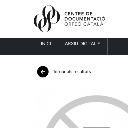
Vés al contingut
INICI
ARXIU DIGITAL
Navegació principal
Tornar als resultats