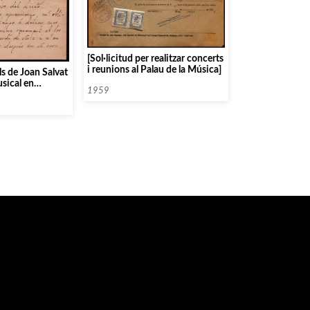
[Sol·licitud per realitzar concerts
i reunions al Palau de la Música]
ls de Joan Salvat
usical en
1959