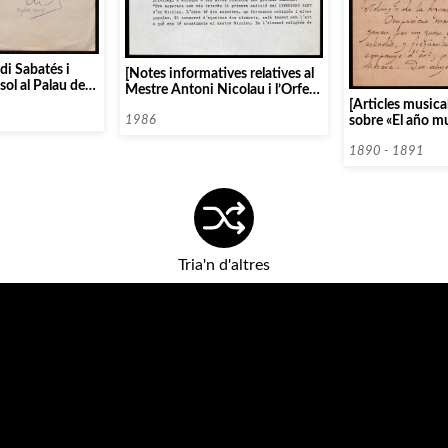
di Sabatés i
[Notes informatives relatives al
ol al Palau de la
Mestre Antoni Nicolau i l’Orfeó
[Articles musica
Català]
sobre «El año m
1986
Barcelona»]
1890 - 1891
Tria'n d'altres