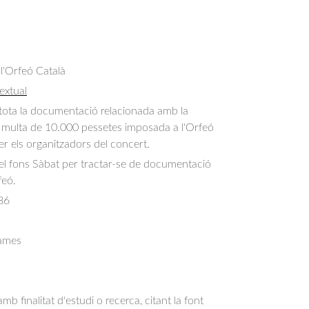
 l'Orfeó Català
extual
l tota la documentació relacionada amb la 
a multa de 10.000 pessetes imposada a l'Orfeó 
ser els organitzadors del concert.
del fons Sàbat per tractar-se de documentació
feó.
86
rames
b finalitat d'estudi o recerca, citant la font