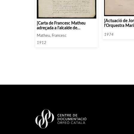
[Actuació de Jor
[Carta de Francesc Matheu
l’Orquestra Maris
adreçada a l’alcalde de
Música]
Barcelona]
1974
Matheu, Francesc
1912