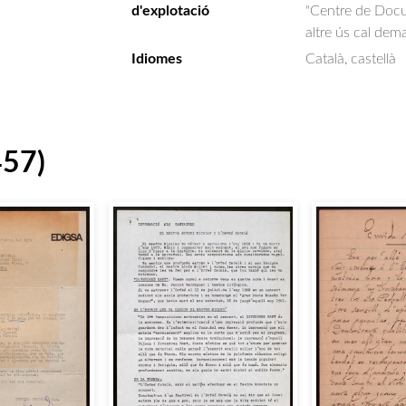
d'explotació
"Centre de Docum
altre ús cal dem
Idiomes
Català, castellà
457)