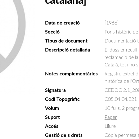
catalana]
Data de creació
[1966]
Secció
Fons històric de
Tipus de document
Documentació t
Descripció detallada
El dossier recul
reclamació de l
Català, tot i no 
Notes complementàries
Registre extret 
històrica de l'Or
Signatura
CEDOC 2.1_20
Codi Topogràfic
C05.04.04.221
Volum
10 fulls, 2 prog
Suport
Paper
Accés
Lliure
Gestió dels drets
Còpia permesa am