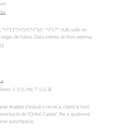
ves
ita
 "Nº11","Nº14","Nº16", "Nº17" i fulls solts on
atges de l'obra. Data extreta de font externa.
22
ca
olistes: S 1/2, Mz, T 1/2, B
b finalitat d'estudi o recerca, citant la font
entació de l’Orfeó Català". Per a qualsevol
anar autorització.