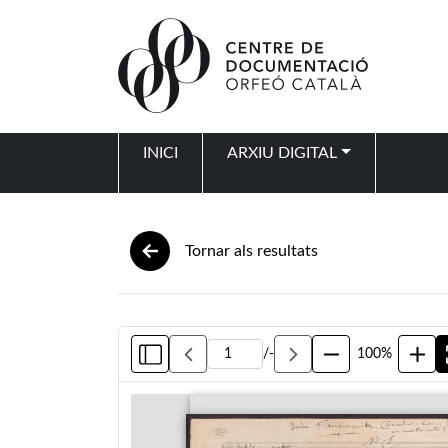
Vés al contingut
INICI
ARXIU DIGITAL
Navegació principal
Tornar als resultats
/
-
100%