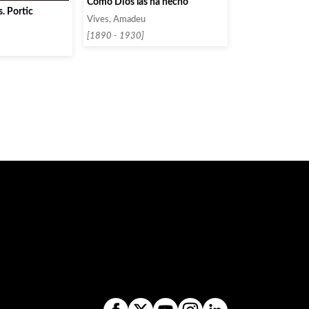
Como Dios las ha hecho
s. Portic
Vives, Amadeu
[1890 - 1930]