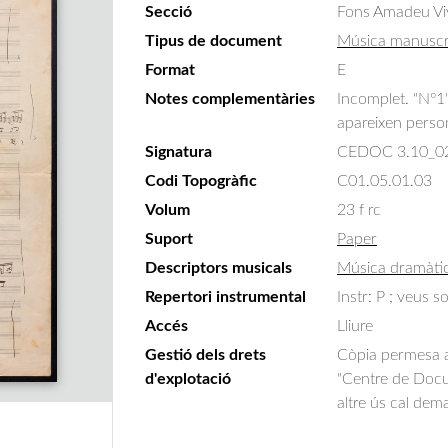
Secció
Fons Amadeu Vi
Tipus de document
Música manuscr
Format
E
Notes complementàries
Incomplet. "Nº1",
apareixen person
Signatura
CEDOC 3.10_0
Codi Topogràfic
C01.05.01.03
Volum
23 f rc
Suport
Paper
Descriptors musicals
Música dramàti
Repertori instrumental
Instr: P ; veus s
Accés
Lliure
Gestió dels drets
Còpia permesa am
d'explotació
"Centre de Docum
altre ús cal dem