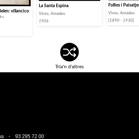
Follies i Paisatje
La Santa Espina
len: villancico
Vives, Amadeu
Vives, Amadeu
n
 de banda.
[1890 - 1930]
1906
Tria'n d'altres
na
93 295 72 00