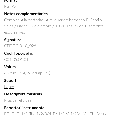
Format
PG, PS
Notes complementàries
Complet. A la portada:. "A mi querido hermano P. Camilo
Vives / Barna 22 diciembre / 1891" Les PS de Ti semblen
esborranys.
Signatura
CEDOC 3.10_026
Codi Topogràfic
C01.05.01.01
Volum
63 p rc (PG), 26 qd ap (PS)
Suport
Paper
Descriptors musicals
Música religiosa
Repertori instrumental
PG: Fl, Cl 1/2, Tpa 1/2/3/4, Fg 1/2, Vl 1/2,Va, Vc, Cb . Veus