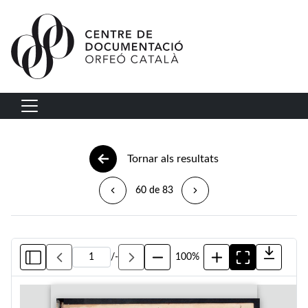
Vés al contingut
Navegació principal
Tornar als resultats
60 de 83
/
-
100%