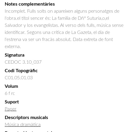
Notes complementàries
Incomplet. Fulls solts on apareixen alguns personatges de
l'obra.el títol sencer és: La familia de Dñª Suturia,o,el
Salvador y los evangelistas. Al verso dels fulls, música sense
identificar. Segons una crítica de La Gazeta, el dia de
l'estrena va ser un fracàs absolut. Data extreta de font
externa.
Signatura
CEDOC 3.10_037
Codi Topogràfic
C01.05.01.03
Volum
6 f rc
Suport
Paper
Descriptors musicals
Música dramàtica