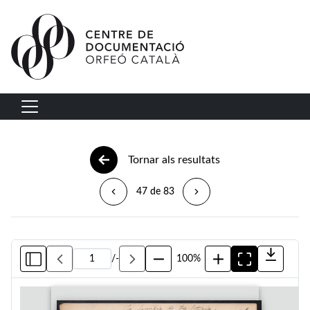
Vés al contingut
Navegació principal
Tornar als resultats
47 de 83
/
-
100%