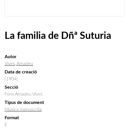
La familia de Dñª Suturia
Autor
Vives, Amadeu
Data de creació
[1904]
Secció
Fons Amadeu Vives
Tipus de document
Música manuscrita
Format
E