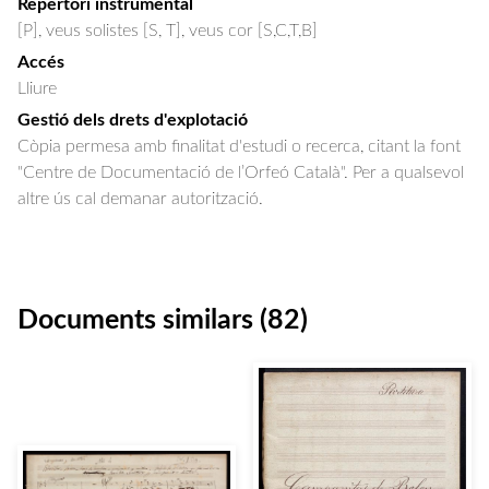
Repertori instrumental
[P], veus solistes [S, T], veus cor [S,C,T,B]
Accés
Lliure
Gestió dels drets d'explotació
Còpia permesa amb finalitat d'estudi o recerca, citant la font
"Centre de Documentació de l’Orfeó Català". Per a qualsevol
altre ús cal demanar autorització.
Documents similars (82)