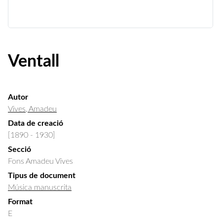
Ventall
Autor
Vives, Amadeu
Data de creació
[1890 - 1930]
Secció
Fons Amadeu Vives
Tipus de document
Música manuscrita
Format
E