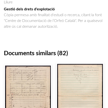
Lliure
Gestió dels drets d'explotació
Còpia permesa amb finalitat d'estudi o recerca, citant la font
"Centre de Documentació de l’Orfeó Català". Per a qualsevol
altre ús cal demanar autorització.
Documents similars (82)