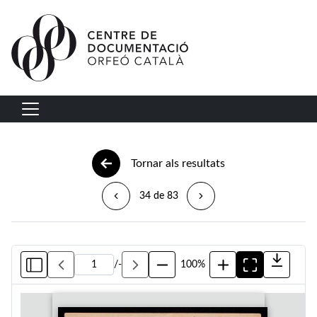
Vés al contingut
Navegació principal
Tornar als resultats
34 de 83
/
-
100%