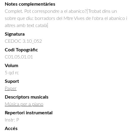
Notes complementàries
Complet. Pot correspondre a el abanico?[Trobat dins un
sobre que diu: borradors del Mtre Vives de l'obra el abanico i
altres amb text català]
Signatura
CEDOC 3.10_052
Codi Topogràfic
C01.05.01.01
Volum
5 qd rc
Suport
Paper
Descriptors musicals
Música per a piano
Repertori instrumental
Instr: P
Accés