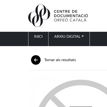
Vés al contingut
INICI
ARXIU DIGITAL
Navegació principal
Tornar als resultats