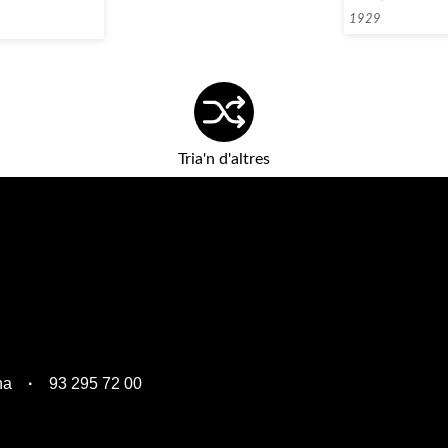
1929
Tria'n d'altres
na
93 295 72 00