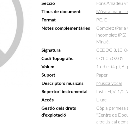
Secció
Fons Amadeu Vi
Tipus de document
Música manuscr
Format
PG, E
Notes complementàries
Complet: (Per a 
Incomplet: (PG)
Minué.
Signatura
CEDOC 3.10_0
Codi Topogràfic
C01.05.02.05
Volum
1 qd rc (4 p), 6 q
Suport
Paper
Descriptors musicals
Música vocal
Repertori instrumental
Instr: Fl, Vl 1/2,
Accés
Lliure
Gestió dels drets
Còpia permesa am
d'explotació
"Centre de Docum
altre ús cal dem