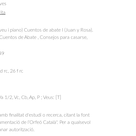
ves
ita
veu i piano) Cuentos de abate I (Juan y Rosa).
 Cuentos de Abate , Consejos para casarse,
49
d rc, 26 f rc
 Va 1/2, Vc, Cb, Ap, P ; Veus: [T]
b finalitat d'estudi o recerca, citant la font
entació de l’Orfeó Català". Per a qualsevol
anar autorització.