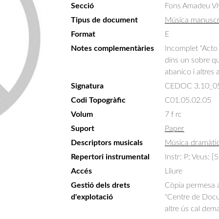
Secció
Fons Amadeu Vi
Tipus de document
Música manuscr
Format
E
Notes complementàries
Incomplet "Acto 1
dins un sobre qu
abanico i altres 
Signatura
CEDOC 3.10_0
Codi Topogràfic
C01.05.02.05
Volum
7 f rc
Suport
Paper
Descriptors musicals
Música dramàti
Repertori instrumental
Instr: P; Veus: [
Accés
Lliure
Gestió dels drets
Còpia permesa am
d'explotació
"Centre de Docum
altre ús cal dem