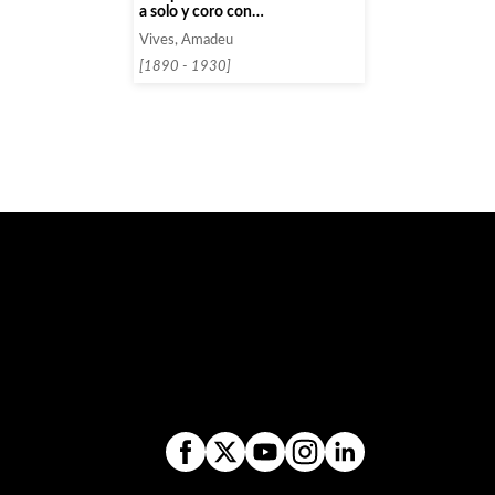
a solo y coro con
acompañamiento de banda.
Vives, Amadeu
[1890 - 1930]