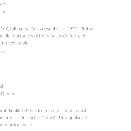
ves
ita
ro", fulls solts. Es va descobrir el 1970. [Trobat
e diu: borradors del Mtre Vives de l'obra el
amb text català]
50
ca
S,T] nens
b finalitat d'estudi o recerca, citant la font
entació de l’Orfeó Català". Per a qualsevol
anar autorització.