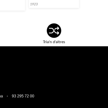
1923
Tria'n d'altres
na
93 295 72 00