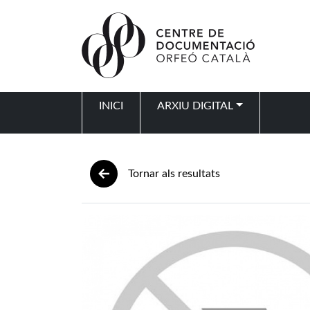
Vés al contingut
INICI
ARXIU DIGITAL
Navegació principal
Tornar als resultats