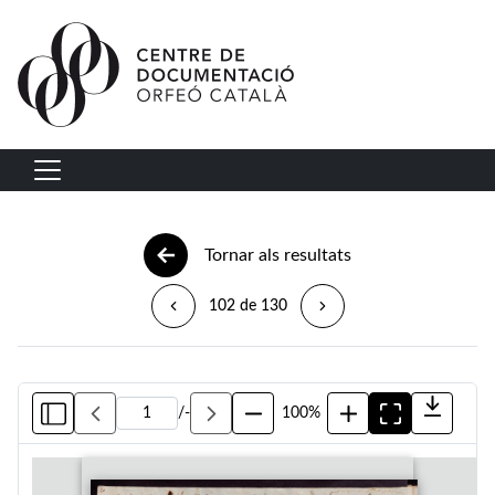
Vés al contingut
Navegació principal
Tornar als resultats
102 de 130
/
-
100%