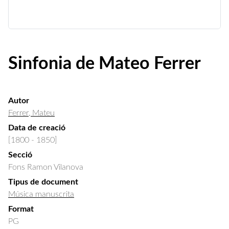
Sinfonia de Mateo Ferrer
Autor
Ferrer, Mateu
Data de creació
[1800 - 1850]
Secció
Fons Ramon Vilanova
Tipus de document
Música manuscrita
Format
PG