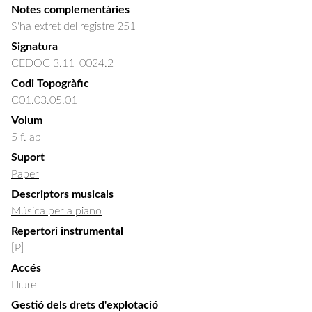
Notes complementàries
S'ha extret del registre 251
Signatura
CEDOC 3.11_0024.2
Codi Topogràfic
C01.03.05.01
Volum
5 f. ap
Suport
Paper
Descriptors musicals
Música per a piano
Repertori instrumental
[P]
Accés
Lliure
Gestió dels drets d'explotació