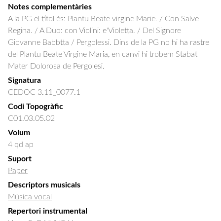
Notes complementàries
A la PG el títol és: Plantu Beate virgine Marie. / Con Salve
Regina. / A Duo: con Violini: e'Violetta. / Del Signore
Giovanne Babbtta / Pergolessi. Dins de la PG no hi ha rastre
del Plantu Beate Virgine Maria, en canvi hi trobem Stabat
Mater Dolorosa de Pergolesi.
Signatura
CEDOC 3.11_0077.1
Codi Topogràfic
C01.03.05.02
Volum
4 qd ap
Suport
Paper
Descriptors musicals
Música vocal
Repertori instrumental