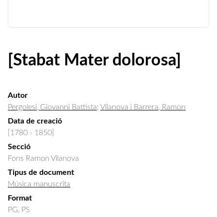
[Stabat Mater dolorosa]
Autor
Pergolesi, Giovanni Battista
;
Vilanova i Barrera, Ramon
Data de creació
[1780 - 1850]
Secció
Fons Ramon Vilanova
Tipus de document
Música manuscrita
Format
PG, PS