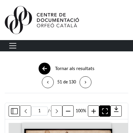
Vés al contingut
Navegació principal
Tornar als resultats
51 de 130
/
-
100%