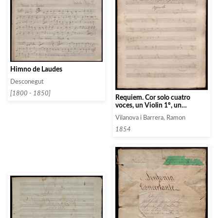
Himno de Laudes
Desconegut
[1800 - 1850]
Requiem. Cor solo cuatro
voces, un Violin 1º, un
segundo, Viola, Flauta, Oboe,
Vilanova i Barrera, Ramon
Fagote, Violoncello y Bajo
1854