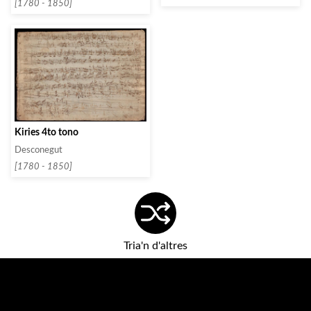
[1780 - 1850]
Kiries 4to tono
Desconegut
[1780 - 1850]
Tria'n d'altres