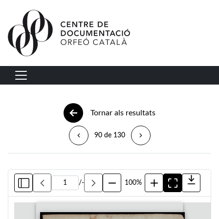
Vés al contingut
Navegació principal
Tornar als resultats
90 de 130
/
-
100%