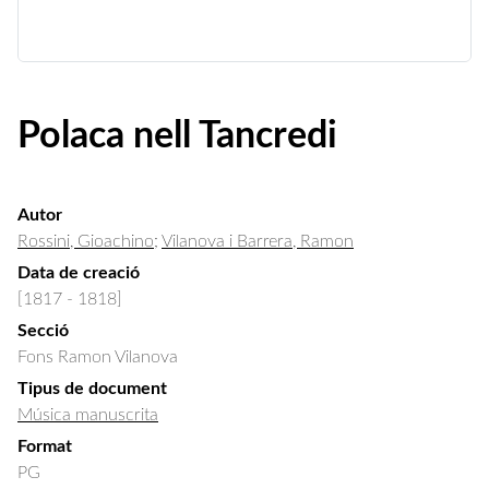
Polaca nell Tancredi
Autor
Rossini, Gioachino
;
Vilanova i Barrera, Ramon
Data de creació
[1817 - 1818]
Secció
Fons Ramon Vilanova
Tipus de document
Música manuscrita
Format
PG