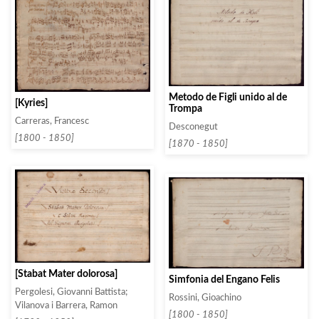
Metodo de Figli unido al de
[Kyries]
Trompa
Carreras, Francesc
Desconegut
[1800 - 1850]
[1870 - 1850]
[Stabat Mater dolorosa]
Simfonia del Engano Felis
Pergolesi, Giovanni Battista;
Rossini, Gioachino
Vilanova i Barrera, Ramon
[1800 - 1850]