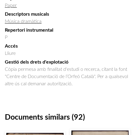
Paper
Descriptors musicals
Música dramàtica
Repertori instrumental
P
Accés
Lliure
Gestió dels drets d'explotació
Còpia permesa amb finalitat d'estudi o recerca, citant la font
"Centre de Documentació de l’Orfeó Català". Per a qualsevol
altre ús cal demanar autorització.
Documents similars (92)