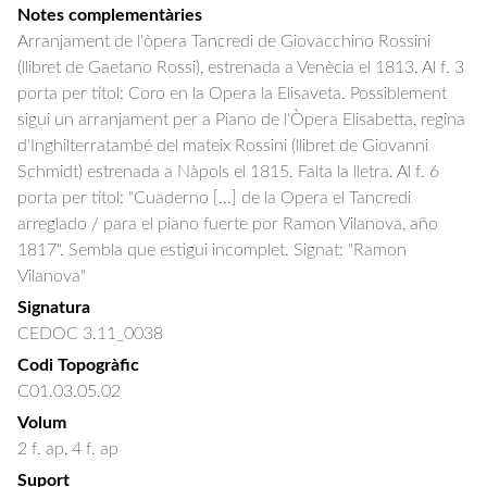
Notes complementàries
Arranjament de l'òpera Tancredi de Giovacchino Rossini
(llibret de Gaetano Rossi), estrenada a Venècia el 1813. Al f. 3
porta per títol: Coro en la Opera la Elisaveta. Possiblement
sigui un arranjament per a Piano de l'Òpera Elisabetta, regina
d'Inghilterratambé del mateix Rossini (llibret de Giovanni
Schmidt) estrenada a Nàpols el 1815. Falta la lletra. Al f. 6
porta per títol: "Cuaderno [...] de la Opera el Tancredi
arreglado / para el piano fuerte por Ramon Vilanova, año
1817". Sembla que estigui incomplet. Signat: "Ramon
Vilanova"
Signatura
CEDOC 3.11_0038
Codi Topogràfic
C01.03.05.02
Volum
2 f. ap, 4 f. ap
Suport