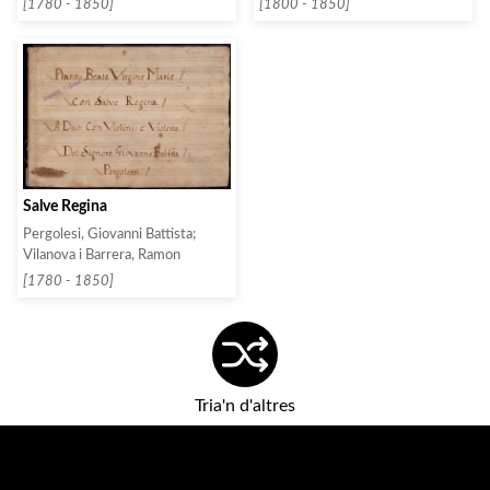
[1780 - 1850]
[1800 - 1850]
Salve Regina
Pergolesi, Giovanni Battista;
Vilanova i Barrera, Ramon
[1780 - 1850]
Tria'n d'altres