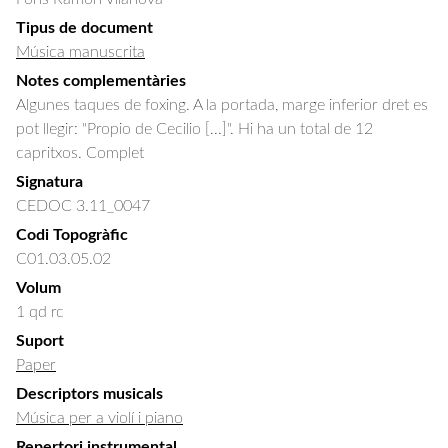
Tipus de document
Música manuscrita
Notes complementàries
Algunes taques de foxing. A la portada, marge inferior dret es
pot llegir: "Propio de Cecilio [...]". Hi ha un total de 12
capritxos. Complet
Signatura
CEDOC 3.11_0047
Codi Topogràfic
C01.03.05.02
Volum
1 qd rc
Suport
Paper
Descriptors musicals
Música per a violí i piano
Repertori instrumental