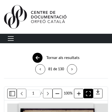
Vés al contingut
Navegació principal
Tornar als resultats
81 de 130
/
-
100%