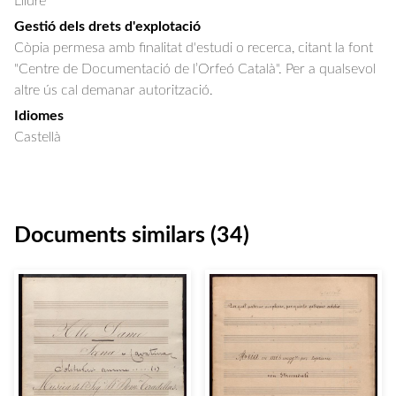
Lliure
Gestió dels drets d'explotació
Còpia permesa amb finalitat d'estudi o recerca, citant la font
"Centre de Documentació de l’Orfeó Català". Per a qualsevol
altre ús cal demanar autorització.
Idiomes
Castellà
Documents similars (34)