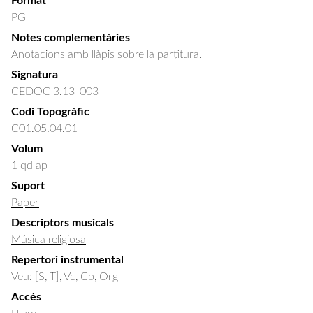
Format
PG
Notes complementàries
Anotacions amb llàpis sobre la partitura.
Signatura
CEDOC 3.13_003
Codi Topogràfic
C01.05.04.01
Volum
1 qd ap
Suport
Paper
Descriptors musicals
Música religiosa
Repertori instrumental
Veu: [S, T], Vc, Cb, Org
Accés