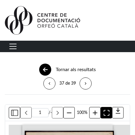
Vés al contingut
Navegació principal
Tornar als resultats
37 de 39
/
-
100%