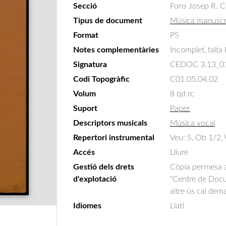
Secció
Fons Josep R. C
Tipus de document
Música manuscr
Format
PS
Notes complementàries
Incomplet, falta
Signatura
CEDOC 3.13_0
Codi Topogràfic
C01.05.04.02
Volum
8 qd rc
Suport
Paper
Descriptors musicals
Música vocal
Repertori instrumental
Veu: S, Ob 1/2, 
Accés
Lliure
Gestió dels drets
Còpia permesa am
d'explotació
"Centre de Docum
altre ús cal dem
Idiomes
Llatí