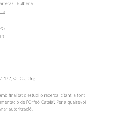
arreras i Bulbena
ita
 PG
13
Vl 1/2, Va, Cb, Org
b finalitat d'estudi o recerca, citant la font
entació de l’Orfeó Català". Per a qualsevol
anar autorització.