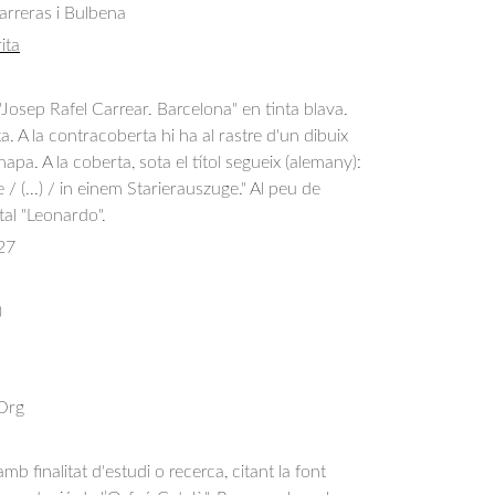
arreras i Bulbena
ita
osep Rafel Carrear. Barcelona" en tinta blava.
. A la contracoberta hi ha al rastre d'un dibuix
pa. A la coberta, sota el títol segueix (alemany):
 / (...) / in einem Starierauszuge." Al peu de
tal "Leonardo".
27
)
 Org
b finalitat d'estudi o recerca, citant la font