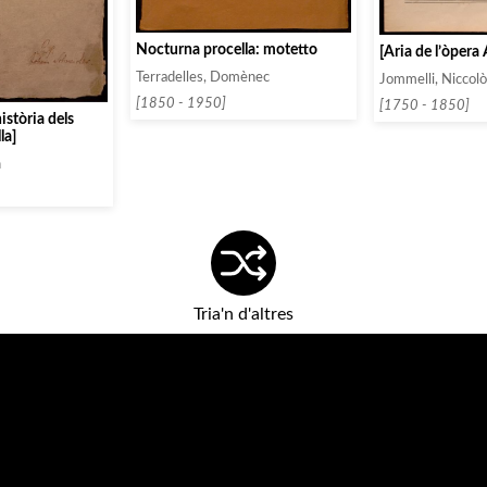
Nocturna procella: motetto
[Ària de l’òpera
Terradelles, Domènec
Jommelli, Niccol
[1850 - 1950]
[1750 - 1850]
història dels
la]
n
Tria'n d'altres