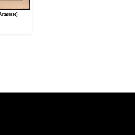
 Artaserse]
ò