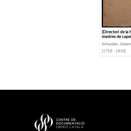
[Directori de la 
mestres de capel
Schneider, Johan
[1750 - 1850]