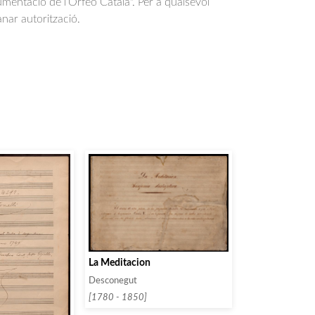
entació de l’Orfeó Català". Per a qualsevol
anar autorització.
La Meditacion
Desconegut
[1780 - 1850]