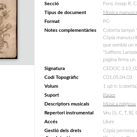
Secció
Fons Josep R. C
Tipus de document
Música manuscr
Format
PG
Notes complementàries
Coberta tampó "J
Còpia manuscrita
que sembla un ma
"Saffions Lantate
pàgina firma un 
Signatura
CEDOC 3.13_0
Codi Topogràfic
C01.05.04.03
Volum
1 qd rc (coberta
Suport
Paper
Descriptors musicals
Música religiosa
Repertori instrumental
Veu [S, C, T, B],
Accés
Lliure
Gestió dels drets
Còpia permesa am