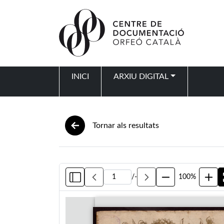
Vés al contingut
INICI
ARXIU DIGITAL
Navegació principal
Tornar als resultats
/
-
100%