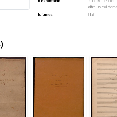
d'explotació
"Centre de Docum
altre ús cal dem
Idiomes
Llatí
)