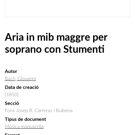
Aria in mib maggre per
soprano con Stumenti
Autor
Bach, Giovanni
Data de creació
[1850]
Secció
Fons Josep R. Carreras i Bulbena
Tipus de document
Música manuscrita