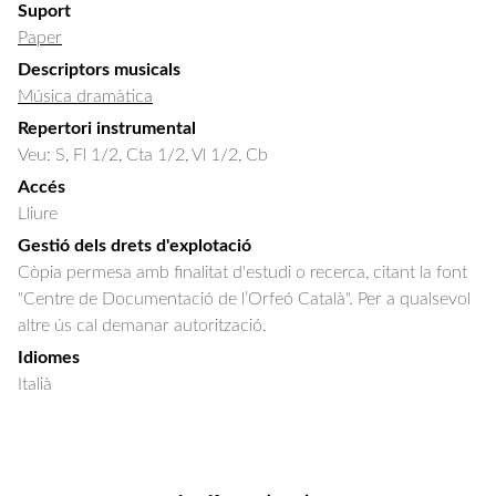
Suport
Paper
Descriptors musicals
Música dramàtica
Repertori instrumental
Veu: S, Fl 1/2, Cta 1/2, Vl 1/2, Cb
Accés
Lliure
Gestió dels drets d'explotació
Còpia permesa amb finalitat d'estudi o recerca, citant la font
"Centre de Documentació de l’Orfeó Català". Per a qualsevol
altre ús cal demanar autorització.
Idiomes
Italià