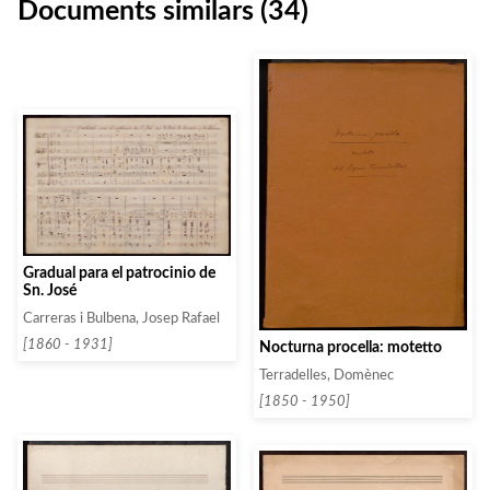
Documents similars (34)
Gradual para el patrocinio de
Sn. José
Carreras i Bulbena, Josep Rafael
[1860 - 1931]
Nocturna procella: motetto
Terradelles, Domènec
[1850 - 1950]