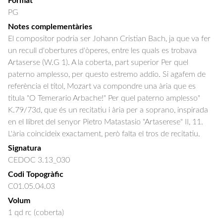
Format
PG
Notes complementàries
El compositor podria ser Johann Cristian Bach, ja que va fer
un recull d'obertures d'òperes, entre les quals es trobava
Artaserse (W.G 1). A la coberta, part superior Per quel
paterno amplesso, per questo estremo addio. Si agafem de
referència el títol, Mozart va compondre una ària que es
titula "O Temerario Arbache!" Per quel paterno amplesso"
K.79/73d, que és un recitatiu i ària per a soprano, inspirada
en el llibret del senyor Pietro Matastasio "Artaserese" II, 11.
L'ària coincideix exactament, però falta el tros de recitatiu.
Signatura
CEDOC 3.13_030
Codi Topogràfic
C01.05.04.03
Volum
1 qd rc (coberta)