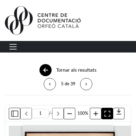
Vés al contingut
Navegació principal
Tornar als resultats
5 de 39
/
-
100%